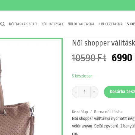
NŐI TÁSKA SZETT
NŐI HÁTIZSÁK
NŐI OLDALTÁSKA
NŐI KÉZITÁSKA
SHOP
Női shopper válltás
Origi
10590
Ft
6990
price
5 készleten
was:
10590
Női shopper válltáska nyomott négyze
Kosárba tes
Kezdőlap
/
Barna női táska
Női shopper válltáska nyomott négy
velúr anyag. Belül egyterű, 2 benyú
cm.