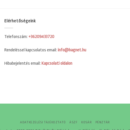
Elérhetőségeink
Telefonszám:
+36209433720
Rendeléssel kapcsolatos email:
info@bagnet.hu
Hibabejelentés email:
Kapcsolati oldalon
ADATKEZELÉSI TÁJÉKOZTATÓ
ÁSZF
KOSÁR
PÉNZTÁR