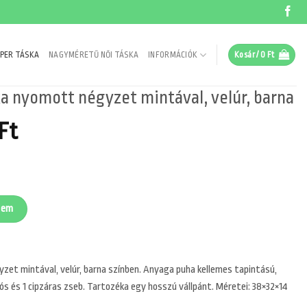
PER TÁSKA
NAGYMÉRETŰ NŐI TÁSKA
INFORMÁCIÓK
Kosár /
0
Ft
ka nyomott négyzet mintával, velúr, barna
nal
Current
Ft
price
is:
 Ft.
6990 Ft.
t mintával, velúr, barna mennyiség
zem
zet mintával, velúr, barna színben. Anyaga puha kellemes tapintású,
lós és 1 cipzáras zseb. Tartozéka egy hosszú vállpánt. Méretei: 38×32×14