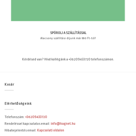
SPÓROLJ A SZÁLLÍTÁSSAL
Alacsony szállítási díjunk már 890 Ft-tól!
Kérdésed van? Hívd kollégánk a +36209433720 telefonszámon.
Kosár
Elérhetőségeink
Telefonszám:
+36209433720
Rendeléssel kapcsolatos email:
info@bagnet.hu
Hibabejelentés email:
Kapcsolati oldalon