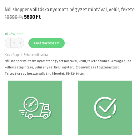
Női shopper válltáska nyomott négyzet mintával, velúr, fekete
Original
Current
10590
Ft
5890
Ft
price
price
was:
is:
10590 Ft.
5890 Ft.
10 készleten
Női shopper válltáska nyomott négyzet mintával, velúr, fekete mennyiség
Kosárba teszem
Kezdőlap
/
Fekete női táska
Női shopper válltáska nyomott négyzet mintával, velúr, fekete színben. Anyaga puha
kellemes tapintású, velúr anyag. Belül egyterű, 2 benyúlós és 1 cipzáras zseb.
Tartozéka egy hosszú vállpánt. Méretei: 38×32×14 cm.