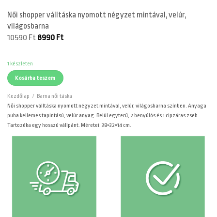
Női shopper válltáska nyomott négyzet mintával, velúr,
világosbarna
Original
Current
10590
Ft
8990
Ft
price
price
was:
is:
10590 Ft.
8990 Ft.
1 készleten
Kosárba teszem
Kezdőlap
/
Barna női táska
Női shopper válltáska nyomott négyzet mintával, velúr, világosbarna színben. Anyaga
puha kellemes tapintású, velúr anyag. Belül egyterű, 2 benyúlós és 1 cipzáras zseb.
Tartozéka egy hosszú vállpánt. Méretei: 38×32×14 cm.