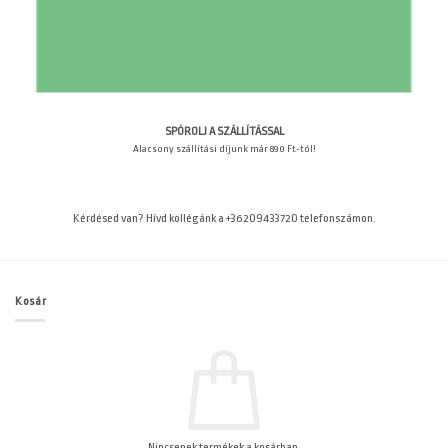
SPÓROLJ A SZÁLLÍTÁSSAL
Alacsony szállítási díjunk már 890 Ft-tól!
Kérdésed van? Hívd kollégánk a +36209433720 telefonszámon.
Kosár
Nincsenek termékek a kosárban.