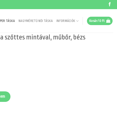
PER TÁSKA
NAGYMÉRETŰ NŐI TÁSKA
INFORMÁCIÓK
Kosár /
0
Ft
ka szőttes mintával, műbőr, bézs
al, műbőr, bézs mennyiség
zem