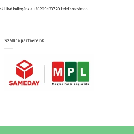
n? Hívd kollégánk a +36209433720 telefonszámon.
Szállító partnereink