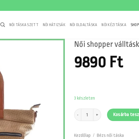
NŐI TÁSKA SZETT
NŐI HÁTIZSÁK
NŐI OLDALTÁSKA
NŐI KÉZITÁSKA
SHOP
Női shopper válltás
9890
Ft
3 készleten
Női shopper válltáska szőttes mintáv
Kosárba tes
Kezdőlap
/
Bézs női táska