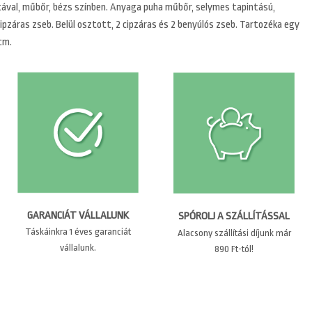
tával, műbőr, bézs színben. Anyaga puha műbőr, selymes tapintású,
 cipzáras zseb. Belül osztott, 2 cipzáras és 2 benyúlós zseb. Tartozéka egy
cm.
GARANCIÁT VÁLLALUNK
SPÓROLJ A SZÁLLÍTÁSSAL
Táskáinkra 1 éves garanciát
Alacsony szállítási díjunk már
vállalunk.
890 Ft-tól!