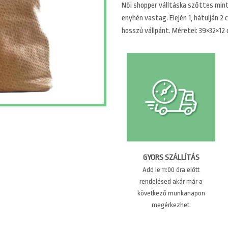
Női shopper válltáska szőttes min
enyhén vastag. Elején 1, hátulján 2
hosszú vállpánt. Méretei: 39×32×12 
GYORS SZÁLLÍTÁS
Add le 11:00 óra előtt
rendelésed akár már a
következő munkanapon
megérkezhet.