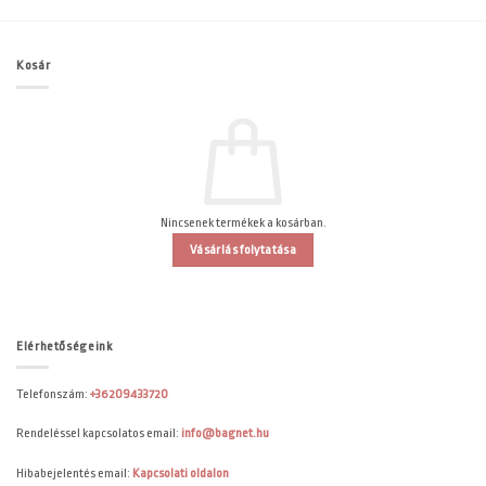
Kosár
Nincsenek termékek a kosárban.
Vásárlás folytatása
Elérhetőségeink
Telefonszám:
+36209433720
Rendeléssel kapcsolatos email:
info@bagnet.hu
Hibabejelentés email:
Kapcsolati oldalon