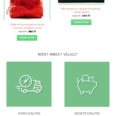
Női pénztárca, teljesen kihajtható,
műbőr, fekete
Original
Current
6200
Ft
3390
Ft
price
price
was:
is:
Kosárba teszem
6200 Ft.
3390 Ft.
VIA55 női keresztpántos táska
vízhatlan anyagból, piros
Original
Current
12790
Ft
8880
Ft
price
price
was:
is:
Kosárba teszem
12790 Ft.
8880 Ft.
MIÉRT MINKET VÁLASZ?
GYORS SZÁLLÍTÁS
KEDVEZŐ SZÁLLÍTÁS