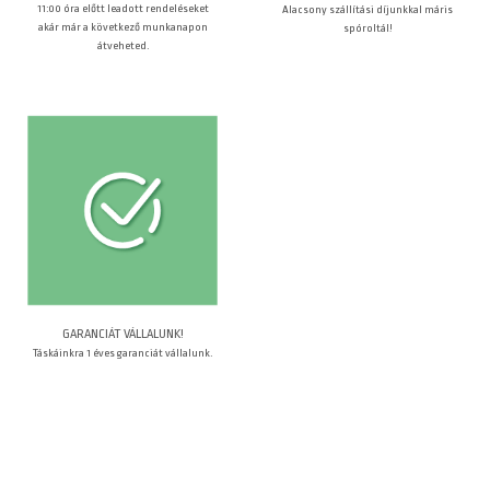
11:00 óra előtt leadott rendeléseket
Alacsony szállítási díjunkkal máris
akár már a következő munkanapon
spóroltál!
átveheted.
GARANCIÁT VÁLLALUNK!
Táskáinkra 1 éves garanciát vállalunk.