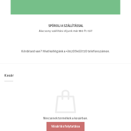
SPÓROLJ A SZÁLLÍTÁSSAL
Alacsony szállítási díjunk már 890 Ft-tól!
Kérdésed van? Hívd kollégánk a +36209433720 telefonszámon.
Kosár
Nincsenek termékek a kosárban.
Vásárlás folytatása