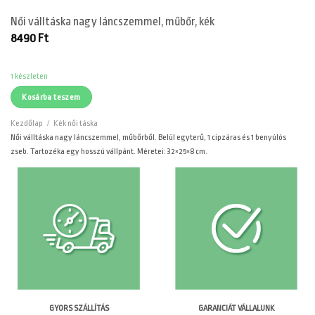
Női válltáska nagy láncszemmel, műbőr, kék
8490
Ft
1 készleten
Kosárba teszem
Kezdőlap
/
Kék női táska
Női válltáska nagy láncszemmel, műbőrből. Belül egyterű, 1 cipzáras és 1 benyúlós
zseb. Tartozéka egy hosszú vállpánt. Méretei: 32×25×8 cm.
GARANCIÁT VÁLLALUNK
GYORS SZÁLLÍTÁS