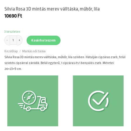
Silvia Rosa 3D mintás merev válltáska, műbőr, lila
10690
Ft
3 készleten
Silvia Rosa 3D mintás merev válltáska, műbőr, lila mennyiség
Kosárba teszem
Kezdőlap
/
Márkás női táska
Silvia Rosa 3D mintás merev válltáska, műbőr, lila színben. Hátulján cipzáras zseb, felül
szintén cipzárral záródik. Belül egyterű, 1 cipzáras és 1 benyúlós zseb. Méretei:
26×23×9 cm.