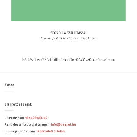
SPÓROLJ A SZÁLLÍTÁSSAL
Alacsony szállítási díjunk már 890 Ft-tól!
Kérdésed van? Hívd kollégánk a +36209433720 telefonszámon.
Kosár
Elérhetőségeink
Telefonszám:
+36209433720
Rendeléssel kapcsolatos email:
info@bagnet.hu
Hibabejelentés email:
Kapcsolati oldalon