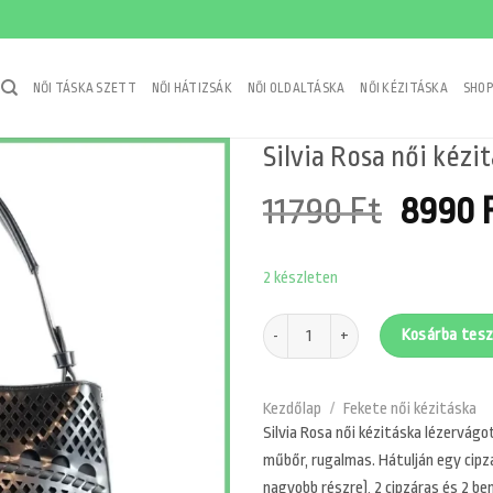
NŐI TÁSKA SZETT
NŐI HÁTIZSÁK
NŐI OLDALTÁSKA
NŐI KÉZITÁSKA
SHOP
Silvia Rosa női kézi
Origin
11790
Ft
8990
price
2 készleten
was:
11790 
Silvia Rosa női kézitáska lézervágott
Kosárba tes
Kezdőlap
/
Fekete női kézitáska
Silvia Rosa női kézitáska lézervág
műbőr, rugalmas. Hátulján egy cipzá
nagyobb részre), 2 cipzáras és 2 be