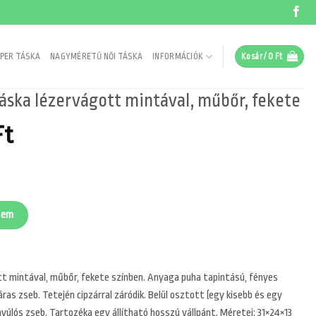
PER TÁSKA
NAGYMÉRETŰ NŐI TÁSKA
INFORMÁCIÓK
Kosár /
0
Ft
táska lézervágott mintával, műbőr, fekete
al
Current
Ft
price
is:
Ft.
8990 Ft.
 mintával, műbőr, fekete mennyiség
zem
ott mintával, műbőr, fekete színben. Anyaga puha tapintású, fényes
ras zseb. Tetején cipzárral záródik. Belül osztott (egy kisebb és egy
nyúlós zseb. Tartozéka egy állítható hosszú vállpánt. Méretei: 31×24×13