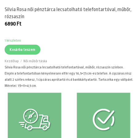
Silvia Rosa női pénztárca lecsatolható telefontartóval, műbőr,
rózsaszín
6890
Ft
1 készleten
Kosárba teszem
Kezdőlap
/
Női műbőr táska
Silvia Rosa női pénztárca lecsatolható telefontartóval, műbőr, rózsaszín színben.
Elején a telefontartóban kényelmesen elfér egy 16,5×7,5 cm-es telefon. A cipzáras rész
alatt 2 széles rekesz, 1 cipzáras aprótartó és 4 bankkártyatartó. Tartozéka egy vállpánt.
Méretei: 19×11×4,5 cm.