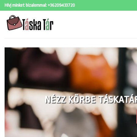
Skip
Hívj minket bizalommal:
+36209433720
to
content
NÉZZ KÖRBE TÁSKATÁ