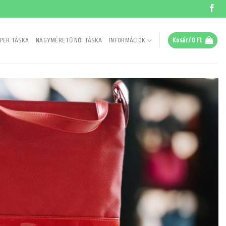
PER TÁSKA
NAGYMÉRETŰ NŐI TÁSKA
INFORMÁCIÓK
Kosár /
0
Ft