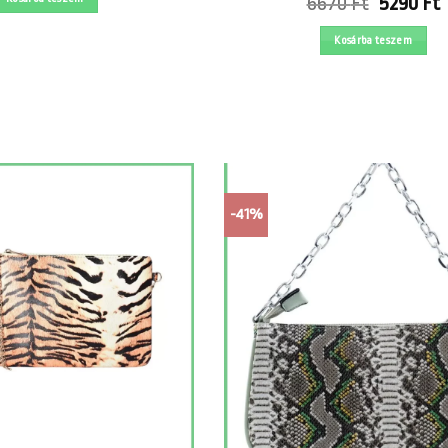
Original
was:
is:
6670
Ft
5290
Ft
price
p
5790 Ft.
4190 Ft.
was:
i
Kosárba teszem
6670 Ft.
5
-41%