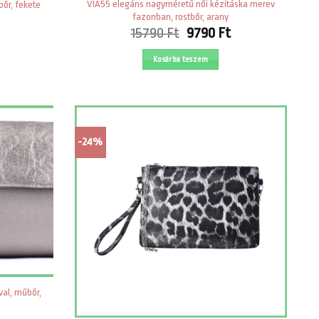
VIA55 elegáns nagyméretű női kézitáska merev
őr, fekete
fazonban, rostbőr, arany
Current
Original
Current
15790
Ft
9790
Ft
price
price
price
s:
was:
is:
Kosárba teszem
4890 Ft.
15790 Ft.
9790 Ft.
-24%
val, műbőr,