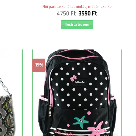
Current
rice
Női partitáska, állatmintás, műbőr, szürke
Original
Current
s:
4750
Ft
3590
Ft
price
price
290 Ft.
was:
is:
Kosárba teszem
4750 Ft.
3590 Ft.
-19%