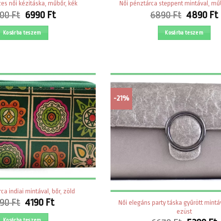
es női kézitáska, műbőr, kék
Női pénztárca steppent mintával, műb
Original
Current
Original
00
Ft
6990
Ft
6890
Ft
4890
Ft
price
price
price
was:
is:
was:
i
Kosárba teszem
Kosárba teszem
8800 Ft.
6990 Ft.
6890 Ft.
-21%
ca indiai mintával, bőr, zöld
Original
Current
790
Ft
4190
Ft
Női elegáns party táska gyűrött mintá
price
price
ezüst
Kosárba teszem