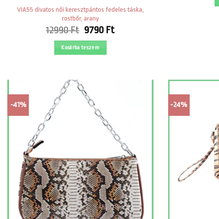
VIA55 divatos női keresztpántos fedeles táska,
rostbőr, arany
Original
Current
12990
Ft
9790
Ft
price
price
was:
is:
Kosárba teszem
12990 Ft.
9790 Ft.
-41%
-24%