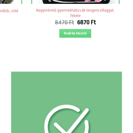
Nagyméretű gyermekhátizsák tengericsillaggal,
műbőr, zöld
fekete
urrent
Original
Current
8470
Ft
6870
Ft
rice
price
price
s:
was:
is:
Kosárba teszem
290 Ft.
8470 Ft.
6870 Ft.