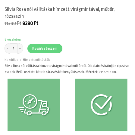
Silvia Rosa női válltáska hímzett virágmintával, műbőr,
rózsaszín
Original
Current
11390
Ft
9290
Ft
price
price
was:
is:
11390 Ft.
9290 Ft.
5 készleten
Silvia Rosa női válltáska hímzett virágmintával, műbőr, rózsaszín mennyiség
Kosárba teszem
Kezdőlap
/
Hímzett női táskák
Silvia Rosa női válltáska hímzett virágmintával műbőrből. Oldalain és hátulján cipzáras
zsebek. Belül osztott, két cipzáras és két benyúlós zseb. Méretei: 25×27×12 cm.