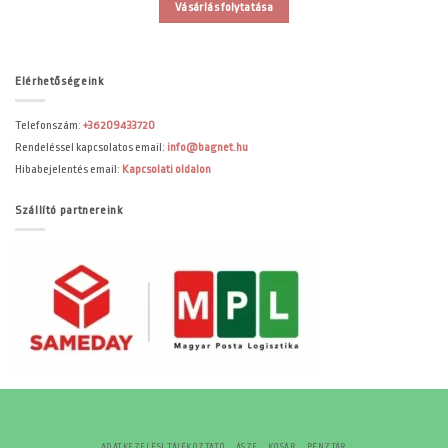
Vásárlás folytatása
Elérhetőségeink
Telefonszám:
+36209433720
Rendeléssel kapcsolatos email:
info@bagnet.hu
Hibabejelentés email:
Kapcsolati oldalon
Szállító partnereink
ADATKEZELÉSI TÁJÉKOZTATÓ
ÁSZF
KOSÁR
PÉNZTÁR