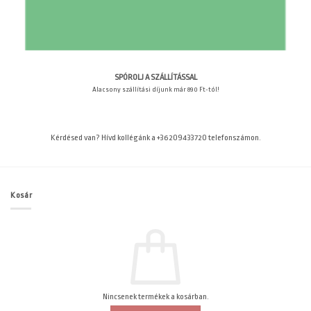
SPÓROLJ A SZÁLLÍTÁSSAL
Alacsony szállítási díjunk már 890 Ft-tól!
Kérdésed van? Hívd kollégánk a +36209433720 telefonszámon.
Kosár
Nincsenek termékek a kosárban.