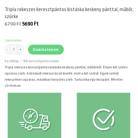
Tripla rekeszes keresztpántos kistáska keskeny pánttal, műbőr,
szürke
Original
Current
6790
Ft
5690
Ft
price
price
was:
is:
6790 Ft.
5690 Ft.
2 készleten
Tripla rekeszes keresztpántos kistáska keskeny pánttal, műbőr, szürke mennyiség
Kosárba teszem
Kezdőlap
/
Női keresztpántos táska
Tripla rekeszes keresztpántos kistáska keskeny pánttal, műbőrből. Elején két széles
cipzáras zseb. A középső rekesze kicsit kisebb, mint a két szélső. Egyik szélső
rekeszében cipzáras, másikban benyúlós zseb. Tartozéka egy kézipánt. Méretei:
23×15×8 cm.