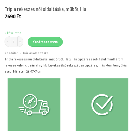
Tripla rekeszes női oldaltáska, műbőr, lila
7690
Ft
2 készleten
Tripla rekeszes női oldaltáska, műbőr, lila mennyiség
Kosárba teszem
Kezdőlap
/
Női kis oldaltáska
Tripla rekeszes női oldaltáska, műbőrből. Hátulján cipzáras zseb, felül mindhárom
rekesze külön cipzárral nyílik. Egyik szélső rekeszében cipzáras, másikban benyúlós
zseb. Méretei: 23×17×7 cm.