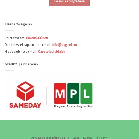
Vásárlás folytatása
Elérhetőségeink
Telefonszám:
+36209433720
Rendeléssel kapcsolatos email:
info@bagnet.hu
Hibabejelentés email:
Kapcsolati oldalon
Szállító partnereink
ADATKEZELÉSI TÁJÉKOZTATÓ
ÁSZF
KOSÁR
PÉNZTÁR