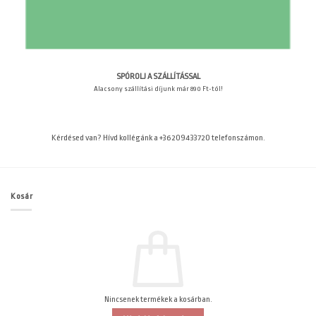
SPÓROLJ A SZÁLLÍTÁSSAL
Alacsony szállítási díjunk már 890 Ft-tól!
Kérdésed van? Hívd kollégánk a +36209433720 telefonszámon.
Kosár
Nincsenek termékek a kosárban.