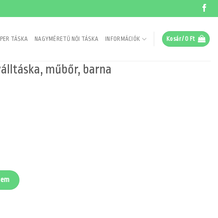
PER TÁSKA
NAGYMÉRETŰ NŐI TÁSKA
INFORMÁCIÓK
Kosár /
0
Ft
válltáska, műbőr, barna
 barna mennyiség
zem