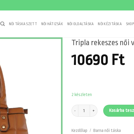
NŐI TÁSKA SZETT
NŐI HÁTIZSÁK
NŐI OLDALTÁSKA
NŐI KÉZITÁSKA
SHOP
Tripla rekeszes női 
10690
Ft
2 készleten
Tripla rekeszes női válltáska, műbőr,
Kosárba tes
Kezdőlap
/
Barna női táska