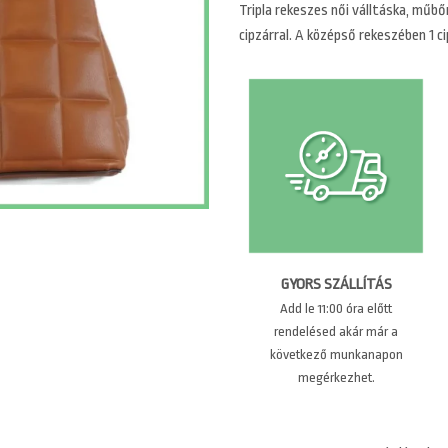
Tripla rekeszes női válltáska, műb
cipzárral. A középső rekeszében 1 c
GYORS SZÁLLÍTÁS
Add le 11:00 óra előtt
rendelésed akár már a
következő munkanapon
megérkezhet.