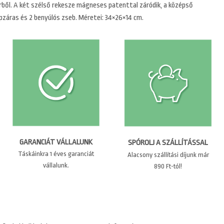
őrből. A két szélső rekesze mágneses patenttal záródik, a középső
ipzáras és 2 benyúlós zseb. Méretei: 34×26×14 cm.
GARANCIÁT VÁLLALUNK
SPÓROLJ A SZÁLLÍTÁSSAL
Táskáinkra 1 éves garanciát
Alacsony szállítási díjunk már
vállalunk.
890 Ft-tól!