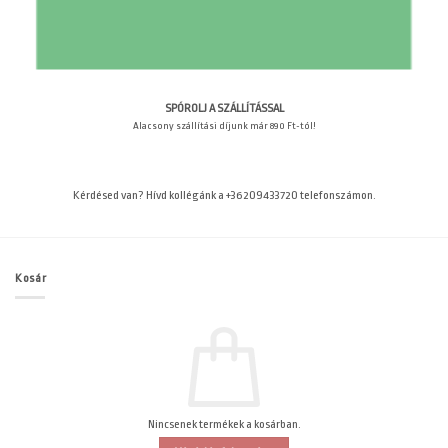
SPÓROLJ A SZÁLLÍTÁSSAL
Alacsony szállítási díjunk már 890 Ft-tól!
Kérdésed van? Hívd kollégánk a +36209433720 telefonszámon.
Kosár
Nincsenek termékek a kosárban.