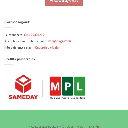
Vásárlás folytatása
Elérhetőségeink
Telefonszám:
+36209433720
Rendeléssel kapcsolatos email:
info@bagnet.hu
Hibabejelentés email:
Kapcsolati oldalon
Szállító partnereink
ADATKEZELÉSI TÁJÉKOZTATÓ
ÁSZF
KOSÁR
PÉNZTÁR