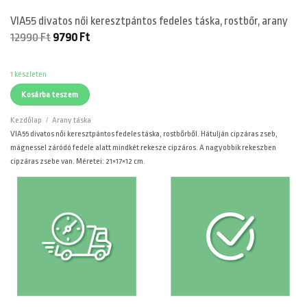
VIA55 divatos női keresztpántos fedeles táska, rostbőr, arany
Original
Current
12990
Ft
9790
Ft
price
price
was:
is:
12990 Ft.
9790 Ft.
1 készleten
Kosárba teszem
Kezdőlap
/
Arany táska
VIA55 divatos női keresztpántos fedeles táska, rostbőrből. Hátulján cipzáras zseb,
mágnessel záródó fedele alatt mindkét rekesze cipzáros. A nagyobbik rekeszben
cipzáras zsebe van. Méretei: 21×17×12 cm.