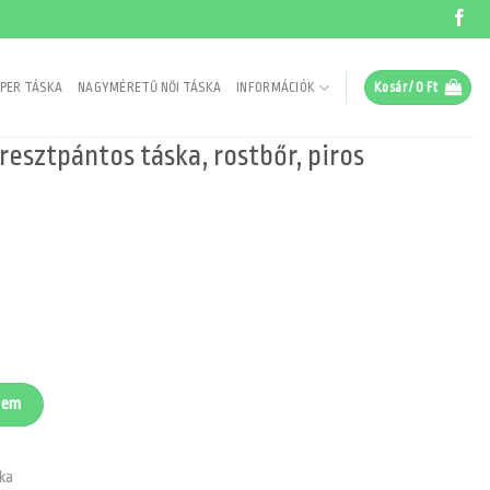
PER TÁSKA
NAGYMÉRETŰ NŐI TÁSKA
INFORMÁCIÓK
Kosár /
0
Ft
resztpántos táska, rostbőr, piros
, rostbőr, piros mennyiség
zem
ka