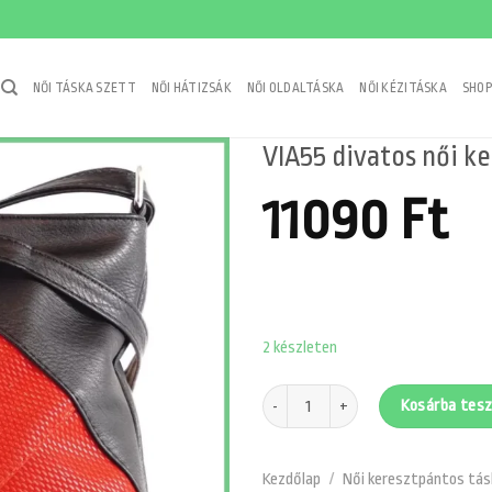
NŐI TÁSKA SZETT
NŐI HÁTIZSÁK
NŐI OLDALTÁSKA
NŐI KÉZITÁSKA
SHOP
VIA55 divatos női ke
11090
Ft
2 készleten
VIA55 divatos női keresztpántos táska
Kosárba tes
Kezdőlap
/
Női keresztpántos tás