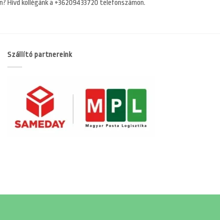
n? Hívd kollégánk a +36209433720 telefonszámon.
Szállító partnereink