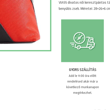
VIA55 divatos női keresztpántos tás
benyúlós zseb. Méretei: 28×26×6 cm
GYORS SZÁLLÍTÁS
Add le 11:00 óra előtt
rendelésed akár már a
következő munkanapon
megérkezhet.