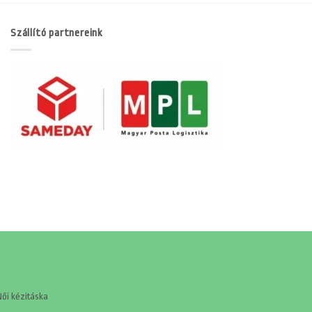
Szállító partnereink
Női kézitáska