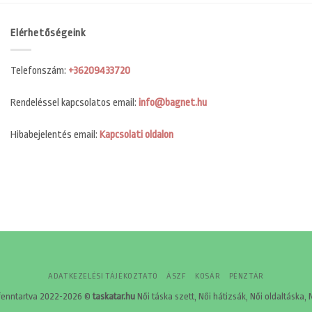
Elérhetőségeink
Telefonszám:
+36209433720
Rendeléssel kapcsolatos email:
info@bagnet.hu
Hibabejelentés email:
Kapcsolati oldalon
ADATKEZELÉSI TÁJÉKOZTATÓ
ÁSZF
KOSÁR
PÉNZTÁR
fenntartva 2022-2026 ©
taskatar.hu
Női táska szett, Női hátizsák, Női oldaltáska, 