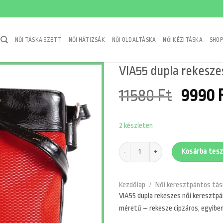
NŐI TÁSKA SZETT
NŐI HÁTIZSÁK
NŐI OLDALTÁSKA
NŐI KÉZITÁSKA
SHOP
VIA55 dupla rekeszes
Origin
11580
Ft
9990
price
2 készleten
was:
11580 
VIA55 dupla rekeszes női keresztpánto
Kosárba tes
Kezdőlap
/
Női keresztpántos tás
VIA55 dupla rekeszes női keresztpá
méretű – rekesze cipzáros, egyiben