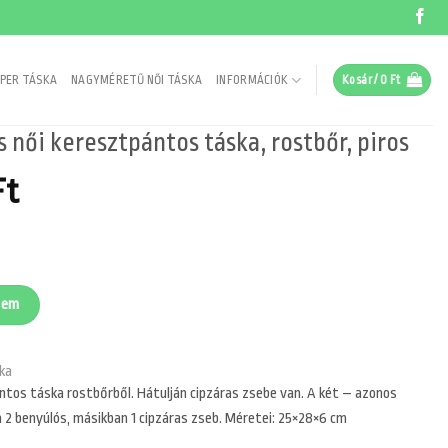
PER TÁSKA
NAGYMÉRETŰ NŐI TÁSKA
INFORMÁCIÓK
Kosár /
0
Ft
 női keresztpántos táska, rostbőr, piros
al
Current
Ft
price
is:
Ft.
9990 Ft.
s táska, rostbőr, piros mennyiség
zem
ka
ntos táska rostbőrből. Hátulján cipzáras zsebe van. A két – azonos
 2 benyúlós, másikban 1 cipzáras zseb. Méretei: 25×28×6 cm