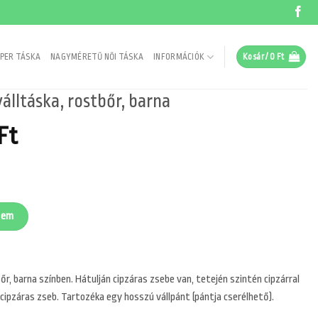
PER TÁSKA
NAGYMÉRETŰ NŐI TÁSKA
INFORMÁCIÓK
Kosár /
0
Ft
álltáska, rostbőr, barna
nal
Current
Ft
price
is:
 Ft.
11190 Ft.
, barna mennyiség
zem
őr, barna színben. Hátulján cipzáras zsebe van, tetején szintén cipzárral
 1 cipzáras zseb. Tartozéka egy hosszú vállpánt (pántja cserélhető).