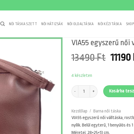
NŐI TÁSKA SZETT
NŐI HÁTIZSÁK
NŐI OLDALTÁSKA
NŐI KÉZITÁSKA
SHOP
VIA55 egyszerű női v
Origi
13490
Ft
11190
price
4 készleten
was:
13490
VIA55 egyszerű női válltáska, rostbőr
Kosárba tes
Kezdőlap
/
Barna női táska
VIA55 egyszerű női válltáska, rostb
nyílik. Belül egyterű, 1 benyúlós és
Méretei: 28×25×13 cm.