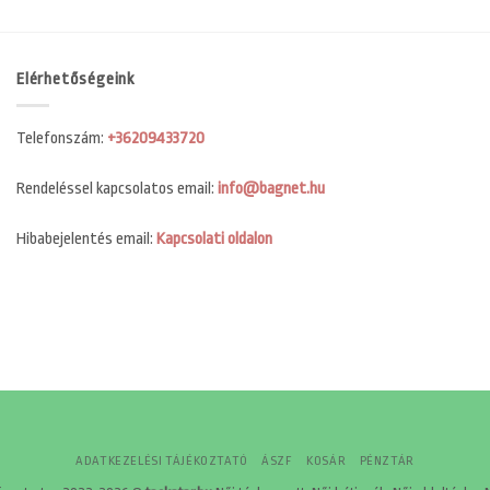
Elérhetőségeink
Telefonszám:
+36209433720
Rendeléssel kapcsolatos email:
info@bagnet.hu
Hibabejelentés email:
Kapcsolati oldalon
ADATKEZELÉSI TÁJÉKOZTATÓ
ÁSZF
KOSÁR
PÉNZTÁR