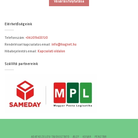
Vásárlás folytatása
Elérhetőségeink
Telefonszám:
+36209433720
Rendeléssel kapcsolatos email:
info@bagnet.hu
Hibabejelentés email:
Kapcsolati oldalon
Szállító partnereink
ADATKEZELÉSI TÁJÉKOZTATÓ
ÁSZF
KOSÁR
PÉNZTÁR