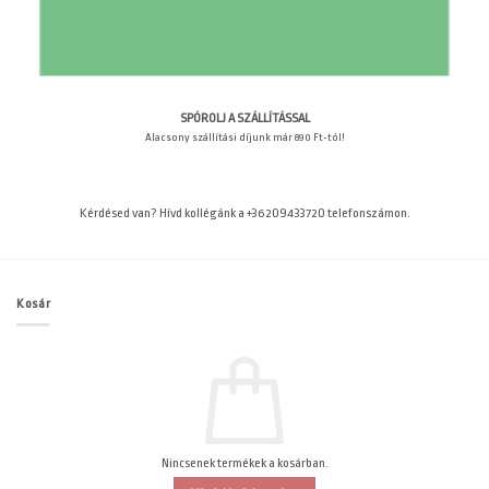
SPÓROLJ A SZÁLLÍTÁSSAL
Alacsony szállítási díjunk már 890 Ft-tól!
Kérdésed van? Hívd kollégánk a +36209433720 telefonszámon.
Kosár
Nincsenek termékek a kosárban.