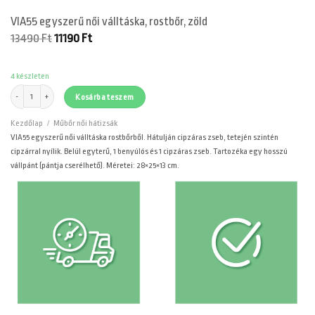
VIA55 egyszerű női válltáska, rostbőr, zöld
Original
Current
13490
Ft
11190
Ft
price
price
was:
is:
13490 Ft.
11190 Ft.
4 készleten
VIA55 egyszerű női válltáska, rostbőr, zöld mennyiség
Kosárba teszem
Kezdőlap
/
Műbőr női hátizsák
VIA55 egyszerű női válltáska rostbőrből. Hátulján cipzáras zseb, tetején szintén
cipzárral nyílik. Belül egyterű, 1 benyúlós és 1 cipzáras zseb. Tartozéka egy hosszú
vállpánt (pántja cserélhető). Méretei: 28×25×13 cm.