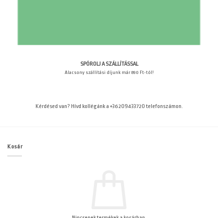
SPÓROLJ A SZÁLLÍTÁSSAL
Alacsony szállítási díjunk már 890 Ft-tól!
Kérdésed van? Hívd kollégánk a +36209433720 telefonszámon.
Kosár
Nincsenek termékek a kosárban.