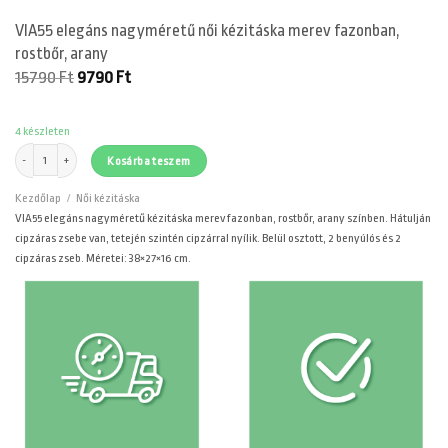
VIA55 elegáns nagyméretű női kézitáska merev fazonban,
rostbőr, arany
Original
Current
15790
Ft
9790
Ft
price
price
was:
is:
15790 Ft.
9790 Ft.
4 készleten
VIA55 elegáns nagyméretű női kézitáska merev fazonban, rostbőr, arany mennyiség
Kosárba teszem
Kezdőlap
/
Női kézitáska
VIA55 elegáns nagyméretű kézitáska merev fazonban, rostbőr, arany színben. Hátulján
cipzáras zsebe van, tetején szintén cipzárral nyílik. Belül osztott, 2 benyúlós és 2
cipzáras zseb. Méretei: 38×27×16 cm.