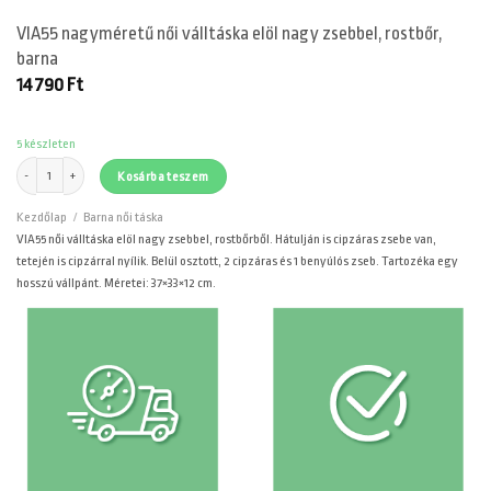
VIA55 nagyméretű női válltáska elöl nagy zsebbel, rostbőr,
barna
14790
Ft
5 készleten
VIA55 nagyméretű női válltáska elöl nagy zsebbel, rostbőr, barna mennyiség
Kosárba teszem
Kezdőlap
/
Barna női táska
VIA55 női válltáska elöl nagy zsebbel, rostbőrből. Hátulján is cipzáras zsebe van,
tetején is cipzárral nyílik. Belül osztott, 2 cipzáras és 1 benyúlós zseb. Tartozéka egy
hosszú vállpánt. Méretei: 37×33×12 cm.