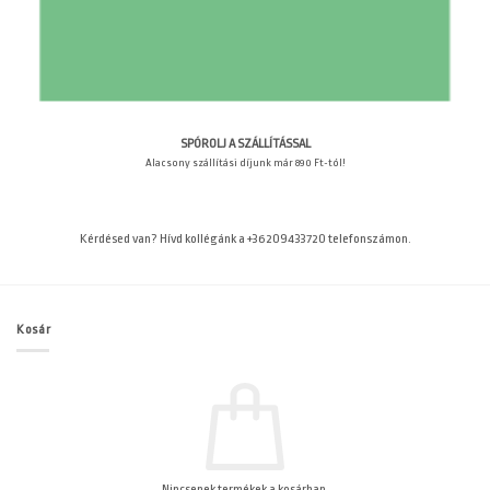
SPÓROLJ A SZÁLLÍTÁSSAL
Alacsony szállítási díjunk már 890 Ft-tól!
Kérdésed van? Hívd kollégánk a +36209433720 telefonszámon.
Kosár
Nincsenek termékek a kosárban.