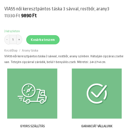
VIA55 női keresztpántos táska 3 sávval, rostbőr, arany3
Original
Current
11330
Ft
9890
Ft
price
price
was:
is:
11330 Ft.
9890 Ft.
3 készleten
VIA55 női keresztpántos táska 3 sávval, rostbőr, arany3 mennyiség
Kosárba teszem
Kezdőlap
/
Arany táska
VIA55 női keresztpántos táska 3 sávval, rostbőr, arany színben. Hátulján cipzáras zsebe
van. Tetején cipzárral záródik, belül 1 benyúlós zseb. Méretei: 24×27×4 cm.
GARANCIÁT VÁLLALUNK
GYORS SZÁLLÍTÁS