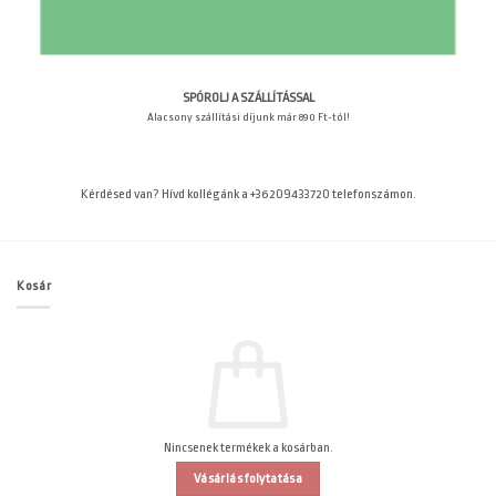
SPÓROLJ A SZÁLLÍTÁSSAL
Alacsony szállítási díjunk már 890 Ft-tól!
Kérdésed van? Hívd kollégánk a +36209433720 telefonszámon.
Kosár
Nincsenek termékek a kosárban.
Vásárlás folytatása