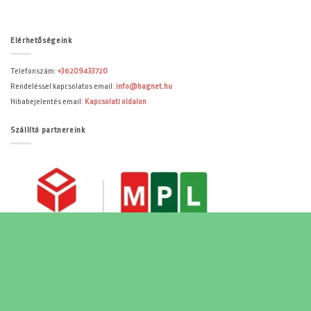
Elérhetőségeink
Telefonszám:
+36209433720
Rendeléssel kapcsolatos email:
info@bagnet.hu
Hibabejelentés email:
Kapcsolati oldalon
Szállító partnereink
ADATKEZELÉSI TÁJÉKOZTATÓ
ÁSZF
KOSÁR
PÉNZTÁR