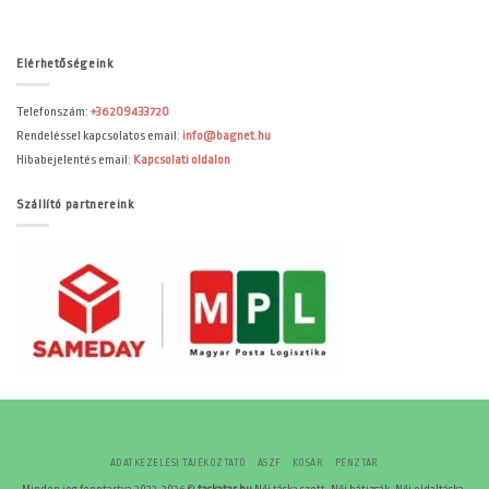
Elérhetőségeink
Telefonszám:
+36209433720
Rendeléssel kapcsolatos email:
info@bagnet.hu
Hibabejelentés email:
Kapcsolati oldalon
Szállító partnereink
ADATKEZELÉSI TÁJÉKOZTATÓ
ÁSZF
KOSÁR
PÉNZTÁR