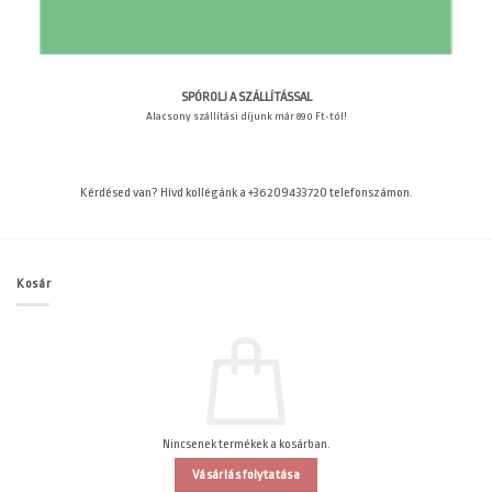
SPÓROLJ A SZÁLLÍTÁSSAL
Alacsony szállítási díjunk már 890 Ft-tól!
Kérdésed van? Hívd kollégánk a +36209433720 telefonszámon.
Kosár
Nincsenek termékek a kosárban.
Vásárlás folytatása