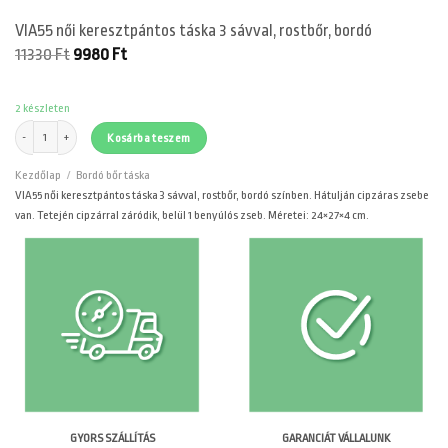
VIA55 női keresztpántos táska 3 sávval, rostbőr, bordó
Original
Current
11330
Ft
9980
Ft
price
price
was:
is:
11330 Ft.
9980 Ft.
2 készleten
VIA55 női keresztpántos táska 3 sávval, rostbőr, bordó mennyiség
Kosárba teszem
Kezdőlap
/
Bordó bőr táska
VIA55 női keresztpántos táska 3 sávval, rostbőr, bordó színben. Hátulján cipzáras zsebe
van. Tetején cipzárral záródik, belül 1 benyúlós zseb. Méretei: 24×27×4 cm.
GARANCIÁT VÁLLALUNK
GYORS SZÁLLÍTÁS