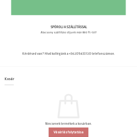
SPÓROLJ A SZÁLLÍTÁSSAL
Alacsony szállítási díjunk már 890 Ft-tól!
Kérdésed van? Hívd kollégánk a +36209433720 telefonszámon.
Kosár
Nincsenek termékek a kosárban.
Vásárlás folytatása