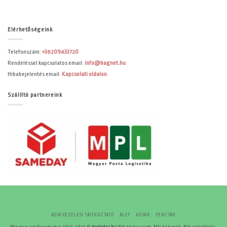
Elérhetőségeink
Telefonszám:
+36209433720
Rendeléssel kapcsolatos email:
info@bagnet.hu
Hibabejelentés email:
Kapcsolati oldalon
Szállító partnereink
ADATKEZELÉSI TÁJÉKOZTATÓ
ÁSZF
KOSÁR
PÉNZTÁR