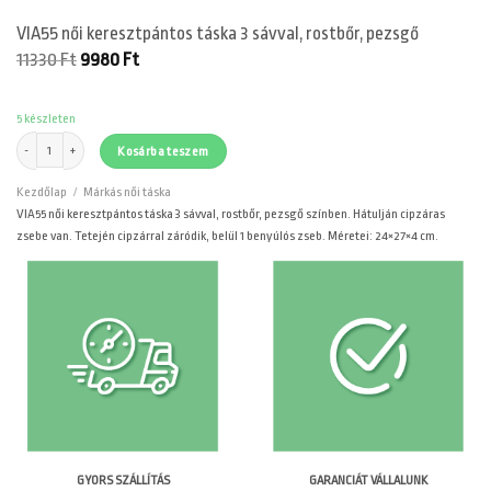
VIA55 női keresztpántos táska 3 sávval, rostbőr, pezsgő
Original
Current
11330
Ft
9980
Ft
price
price
was:
is:
11330 Ft.
9980 Ft.
5 készleten
VIA55 női keresztpántos táska 3 sávval, rostbőr, pezsgő mennyiség
Kosárba teszem
Kezdőlap
/
Márkás női táska
VIA55 női keresztpántos táska 3 sávval, rostbőr, pezsgő színben. Hátulján cipzáras
zsebe van. Tetején cipzárral záródik, belül 1 benyúlós zseb. Méretei: 24×27×4 cm.
GARANCIÁT VÁLLALUNK
GYORS SZÁLLÍTÁS