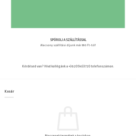
SPÓROLJ A SZÁLLÍTÁSSAL
Alacsony szállítási díjunk már 890 Ft-tól!
Kérdésed van? Hívd kollégánk a +36209433720 telefonszámon.
Kosár
Nincsenek termékek a kosárban.