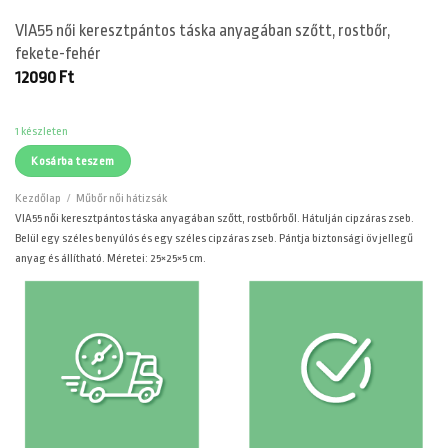
VIA55 női keresztpántos táska anyagában szőtt, rostbőr,
fekete-fehér
12090
Ft
1 készleten
Kosárba teszem
Kezdőlap
/
Műbőr női hátizsák
VIA55 női keresztpántos táska anyagában szőtt, rostbőrből. Hátulján cipzáras zseb.
Belül egy széles benyúlós és egy széles cipzáras zseb. Pántja biztonsági öv jellegű
anyag és állítható. Méretei: 25×25×5 cm.