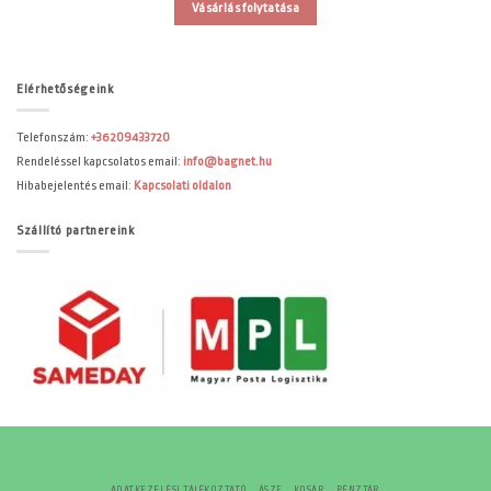
Vásárlás folytatása
Elérhetőségeink
Telefonszám:
+36209433720
Rendeléssel kapcsolatos email:
info@bagnet.hu
Hibabejelentés email:
Kapcsolati oldalon
Szállító partnereink
ADATKEZELÉSI TÁJÉKOZTATÓ
ÁSZF
KOSÁR
PÉNZTÁR