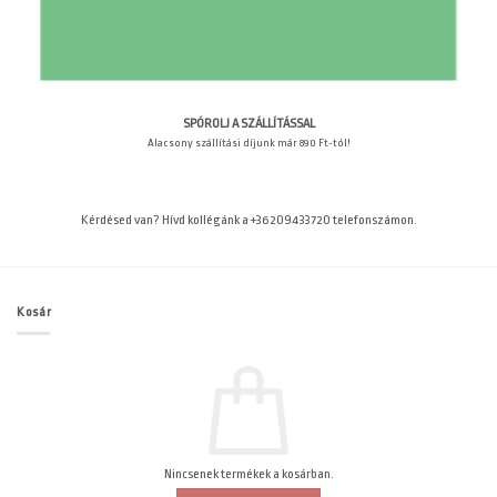
SPÓROLJ A SZÁLLÍTÁSSAL
Alacsony szállítási díjunk már 890 Ft-tól!
Kérdésed van? Hívd kollégánk a +36209433720 telefonszámon.
Kosár
Nincsenek termékek a kosárban.