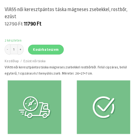
VIA55 női keresztpántos táska mágneses zsebekkel, rostbőr,
ezüst
Original
Current
12790
Ft
11790
Ft
price
price
was:
is:
12790 Ft.
11790 Ft.
2 készleten
VIA55 női keresztpántos táska mágneses zsebekkel, rostbőr, ezüst mennyiség
Kosárba teszem
Kezdőlap
/
Ezüst női táska
VIA55 női keresztpántos táska mágneses zsebekkel rostbőrből. Felül cipzáras, belül
egyterű, 1 cipzáras és 1 benyúlós zseb. Méretei: 26×27×7 cm.