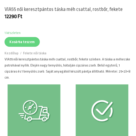
VIA55 női keresztpántos táska méh csattal, rostbőr, fekete
12290
Ft
1 készleten
Kosárba teszem
Kezdőlap
/
Fekete női táska
VIA55 női keresztpántos táska méh csattal, rostbőr, fekete színben. A táska a méhecske
potrohával nyílik. Elején nagy benyúlós, hátulján cipzáras zseb. Belül egyterű, 1
cipzáras és 1 benyúlós zseb. Saját anyagából készült pántja állítható. Méretei: 25×23×8
cm.