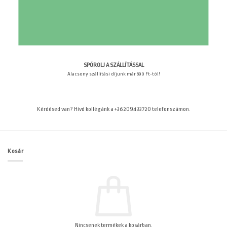
SPÓROLJ A SZÁLLÍTÁSSAL
Alacsony szállítási díjunk már 890 Ft-tól!
Kérdésed van? Hívd kollégánk a +36209433720 telefonszámon.
Kosár
Nincsenek termékek a kosárban.