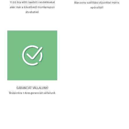
11:00 óra előtt leadott rendeléseket
Alacsony szállítási díjunkkal máris
akár már a következő munkanapon
spóroltál!
átveheted.
GARANCIÁT VÁLLALUNK!
Táskáinkra 1 éves garanciát vállalunk.