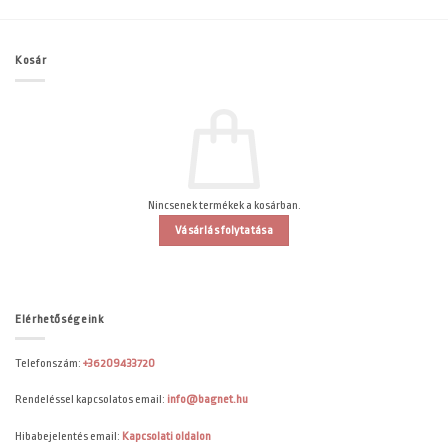
Kosár
Nincsenek termékek a kosárban.
Vásárlás folytatása
Elérhetőségeink
Telefonszám:
+36209433720
Rendeléssel kapcsolatos email:
info@bagnet.hu
Hibabejelentés email:
Kapcsolati oldalon