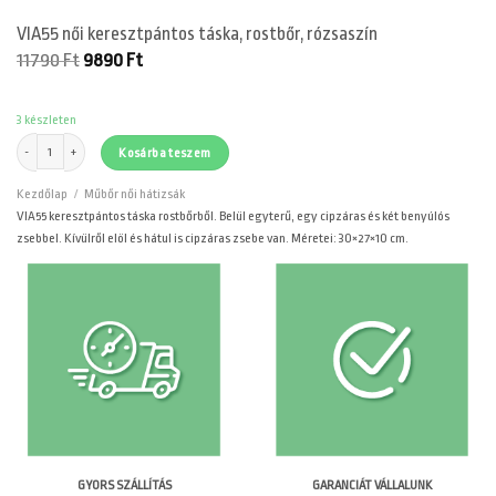
VIA55 női keresztpántos táska, rostbőr, rózsaszín
Original
Current
11790
Ft
9890
Ft
price
price
was:
is:
11790 Ft.
9890 Ft.
3 készleten
VIA55 női keresztpántos táska, rostbőr, rózsaszín mennyiség
Kosárba teszem
Kezdőlap
/
Műbőr női hátizsák
VIA55 keresztpántos táska rostbőrből. Belül egyterű, egy cipzáras és két benyúlós
zsebbel. Kívülről elöl és hátul is cipzáras zsebe van. Méretei: 30×27×10 cm.
GARANCIÁT VÁLLALUNK
GYORS SZÁLLÍTÁS