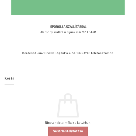
SPÓROLJ A SZÁLLÍTÁSSAL
Alacsony szállítási díjunk már 890 Ft-tól!
Kérdésed van? Hívd kollégánk a +36209433720 telefonszámon.
Kosár
Nincsenek termékek a kosárban.
Vásárlás folytatása