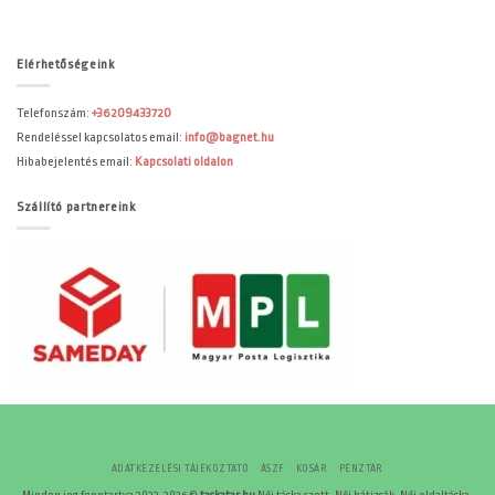
Elérhetőségeink
Telefonszám:
+36209433720
Rendeléssel kapcsolatos email:
info@bagnet.hu
Hibabejelentés email:
Kapcsolati oldalon
Szállító partnereink
ADATKEZELÉSI TÁJÉKOZTATÓ
ÁSZF
KOSÁR
PÉNZTÁR