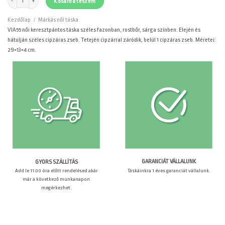
Kosárba teszem
Kezdőlap
/
Márkás női táska
VIA55 női keresztpántos táska széles fazonban, rostbőr, sárga színben. Elején és
hátulján széles cipzáras zseb. Tetején cipzárral záródik, belül 1 cipzáras zseb. Méretei:
29×13×4 cm.
GARANCIÁT VÁLLALUNK
GYORS SZÁLLÍTÁS
Táskáinkra 1 éves garanciát vállalunk.
Add le 11:00 óra előtt rendelésed akár
már a következő munkanapon
megérkezhet.