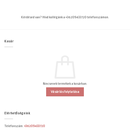
Kérdésed van? Hívd kollégánk a +36209433720 telefonszámon.
Kosár
Nincsenek termékek a kosárban.
Vásárlás folytatása
Elérhetőségeink
Telefonszám:
+36209433720