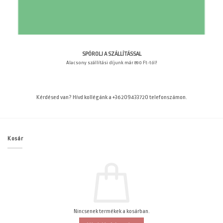
SPÓROLJ A SZÁLLÍTÁSSAL
Alacsony szállítási díjunk már 890 Ft-tól!
Kérdésed van? Hívd kollégánk a +36209433720 telefonszámon.
Kosár
Nincsenek termékek a kosárban.