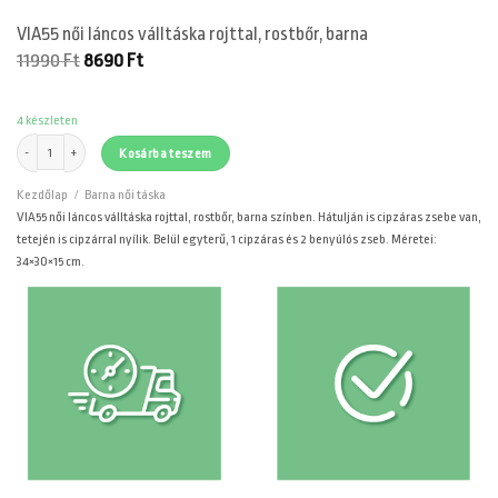
VIA55 női láncos válltáska rojttal, rostbőr, barna
Original
Current
11990
Ft
8690
Ft
price
price
was:
is:
11990 Ft.
8690 Ft.
4 készleten
VIA55 női láncos válltáska rojttal, rostbőr, barna mennyiség
Kosárba teszem
Kezdőlap
/
Barna női táska
VIA55 női láncos válltáska rojttal, rostbőr, barna színben. Hátulján is cipzáras zsebe van,
tetején is cipzárral nyílik. Belül egyterű, 1 cipzáras és 2 benyúlós zseb. Méretei:
34×30×15 cm.