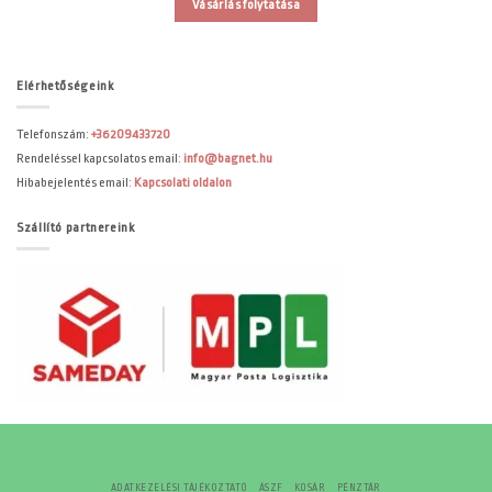
Vásárlás folytatása
Elérhetőségeink
Telefonszám:
+36209433720
Rendeléssel kapcsolatos email:
info@bagnet.hu
Hibabejelentés email:
Kapcsolati oldalon
Szállító partnereink
ADATKEZELÉSI TÁJÉKOZTATÓ
ÁSZF
KOSÁR
PÉNZTÁR