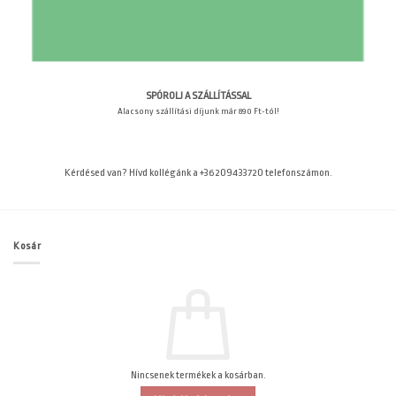
SPÓROLJ A SZÁLLÍTÁSSAL
Alacsony szállítási díjunk már 890 Ft-tól!
Kérdésed van? Hívd kollégánk a +36209433720 telefonszámon.
Kosár
Nincsenek termékek a kosárban.