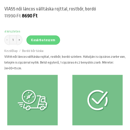
VIA55 női láncos válltáska rojttal, rostbőr, bordó
Original
Current
11990
Ft
8690
Ft
price
price
was:
is:
11990 Ft.
8690 Ft.
4 készleten
VIA55 női láncos válltáska rojttal, rostbőr, bordó mennyiség
Kosárba teszem
Kezdőlap
/
Bordó bőr táska
VIA55 női láncos válltáska rojttal, rostbőr, bordó színben. Hátulján is cipzáras zsebe van,
tetején is cipzárral nyílik. Belül egyterű, 1 cipzáras és 2 benyúlós zseb. Méretei:
34×30×15 cm.