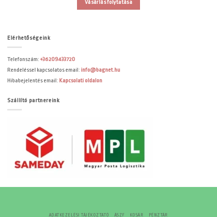
Vásárlás folytatása
Elérhetőségeink
Telefonszám:
+36209433720
Rendeléssel kapcsolatos email:
info@bagnet.hu
Hibabejelentés email:
Kapcsolati oldalon
Szállító partnereink
ADATKEZELÉSI TÁJÉKOZTATÓ
ÁSZF
KOSÁR
PÉNZTÁR