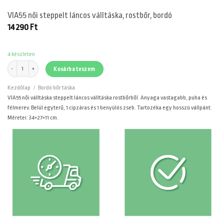
VIA55 női steppelt láncos válltáska, rostbőr, bordó
14290
Ft
4 készleten
VIA55 női steppelt láncos válltáska, rostbőr, bordó mennyiség
Kosárba teszem
Kezdőlap
/
Bordó bőr táska
VIA55 női válltáska steppelt láncos válltáska rostbőrből. Anyaga vastagabb, puha és
félmerev. Belül egyterű, 1 cipzáras és 1 benyúlós zseb. Tartozéka egy hosszú vállpánt.
Méretei: 34×27×11 cm.