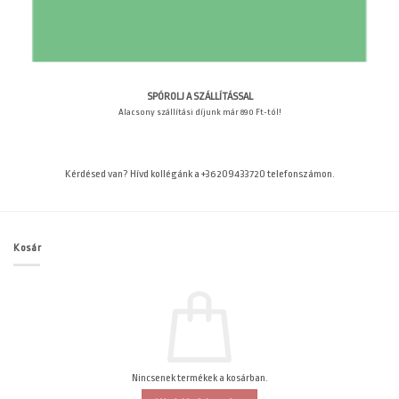
SPÓROLJ A SZÁLLÍTÁSSAL
Alacsony szállítási díjunk már 890 Ft-tól!
Kérdésed van? Hívd kollégánk a +36209433720 telefonszámon.
Kosár
Nincsenek termékek a kosárban.