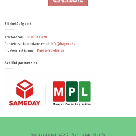
Vásárlás folytatása
Elérhetőségeink
Telefonszám:
+36209433720
Rendeléssel kapcsolatos email:
info@bagnet.hu
Hibabejelentés email:
Kapcsolati oldalon
Szállító partnereink
ADATKEZELÉSI TÁJÉKOZTATÓ
ÁSZF
KOSÁR
PÉNZTÁR