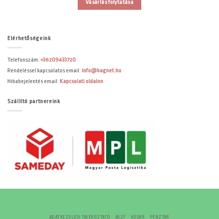
Vásárlás folytatása
Elérhetőségeink
Telefonszám:
+36209433720
Rendeléssel kapcsolatos email:
info@bagnet.hu
Hibabejelentés email:
Kapcsolati oldalon
Szállító partnereink
ADATKEZELÉSI TÁJÉKOZTATÓ
ÁSZF
KOSÁR
PÉNZTÁR