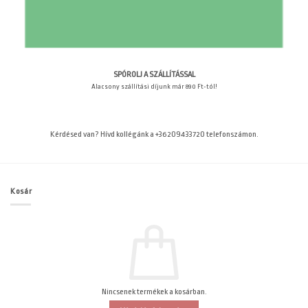
SPÓROLJ A SZÁLLÍTÁSSAL
Alacsony szállítási díjunk már 890 Ft-tól!
Kérdésed van? Hívd kollégánk a +36209433720 telefonszámon.
Kosár
Nincsenek termékek a kosárban.