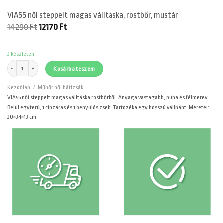
VIA55 női steppelt magas válltáska, rostbőr, mustár
Original
Current
14290
Ft
12170
Ft
price
price
was:
is:
14290 Ft.
12170 Ft.
3 készleten
VIA55 női steppelt magas válltáska, rostbőr, mustár mennyiség
Kosárba teszem
Kezdőlap
/
Műbőr női hátizsák
VIA55 női steppelt magas válltáska rostbőrből. Anyaga vastagabb, puha és félmerev.
Belül egyterű, 1 cipzáras és 1 benyúlós zseb. Tartozéka egy hosszú vállpánt. Méretei:
30×34×13 cm.