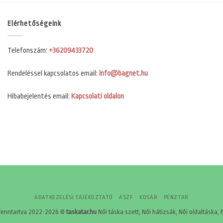
Elérhetőségeink
Telefonszám:
+36209433720
Rendeléssel kapcsolatos email:
info@bagnet.hu
Hibabejelentés email:
Kapcsolati oldalon
ADATKEZELÉSI TÁJÉKOZTATÓ
ÁSZF
KOSÁR
PÉNZTÁR
fenntartva 2022-2026 ©
taskatar.hu
Női táska szett, Női hátizsák, Női oldaltáska, 