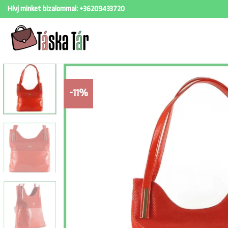
Skip
Hívj minket bizalommal:
+36209433720
to
content
-11%