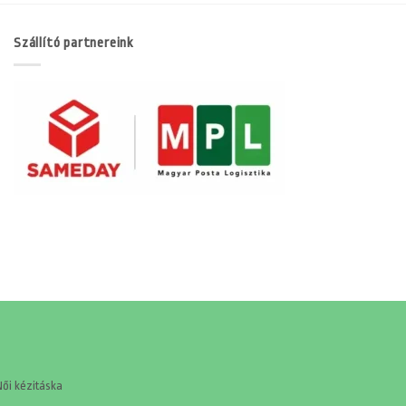
Szállító partnereink
Női kézitáska