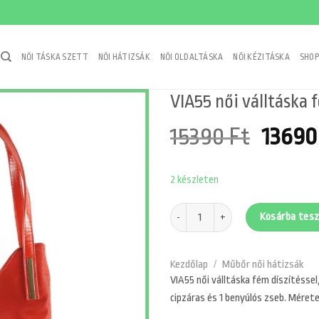
NŐI TÁSKA SZETT
NŐI HÁTIZSÁK
NŐI OLDALTÁSKA
NŐI KÉZITÁSKA
SHOP
VIA55 női válltáska f
Origi
15390
Ft
1369
price
2 készleten
was:
15390 
VIA55 női válltáska fém díszítéssel, r
Kosárba tes
Kezdőlap
/
Műbőr női hátizsák
VIA55 női válltáska fém díszítéssel, 
cipzáras és 1 benyúlós zseb. Mérete