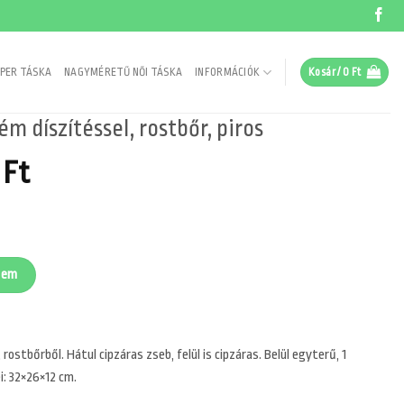
PER TÁSKA
NAGYMÉRETŰ NŐI TÁSKA
INFORMÁCIÓK
Kosár /
0
Ft
ém díszítéssel, rostbőr, piros
nal
Current
0
Ft
price
is:
Ft.
13690 Ft.
ostbőr, piros mennyiség
zem
rostbőrből. Hátul cipzáras zseb, felül is cipzáras. Belül egyterű, 1
i: 32×26×12 cm.