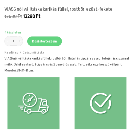
VIA55 női válltáska karikás füllel, rostbőr, ezüst-fekete
Original
Current
13690
Ft
12290
Ft
price
price
was:
is:
13690 Ft.
12290 Ft.
4 készleten
VIA55 női válltáska karikás füllel, rostbőr, ezüst-fekete mennyiség
Kosárba teszem
Kezdőlap
/
Ezüst női táska
VIA55 női válltáska karikás füllel, rostbőrből. Hátulján cipzáras zseb, tetején is cipzárral
nyílik. Belül egyterű, 1 cipzáras és 2 benyúlós zseb. Tartozéka egy hosszú vállpánt.
Méretei: 31×31×11 cm.