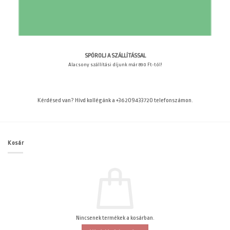
SPÓROLJ A SZÁLLÍTÁSSAL
Alacsony szállítási díjunk már 890 Ft-tól!
Kérdésed van? Hívd kollégánk a +36209433720 telefonszámon.
Kosár
Nincsenek termékek a kosárban.