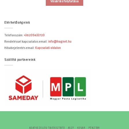
Vásárlás folytatása
Elérhetőségeink
Telefonszám:
+36209433720
Rendeléssel kapcsolatos email:
info@bagnet.hu
Hibabejelentés email:
Kapcsolati oldalon
Szállító partnereink
ADATKEZELÉSI TÁJÉKOZTATÓ
ÁSZF
KOSÁR
PÉNZTÁR