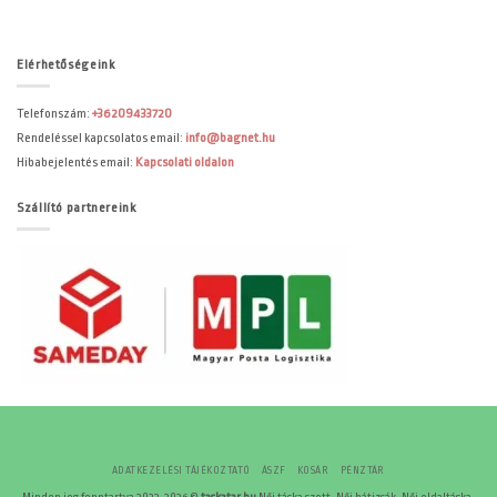
Elérhetőségeink
Telefonszám:
+36209433720
Rendeléssel kapcsolatos email:
info@bagnet.hu
Hibabejelentés email:
Kapcsolati oldalon
Szállító partnereink
ADATKEZELÉSI TÁJÉKOZTATÓ
ÁSZF
KOSÁR
PÉNZTÁR