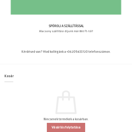
SPÓROLJ A SZÁLLÍTÁSSAL
Alacsony szállítási díjunk már 890 Ft-tól!
Kérdésed van? Hívd kollégánk a +36209433720 telefonszámon.
Kosár
Nincsenek termékek a kosárban.
Vásárlás folytatása