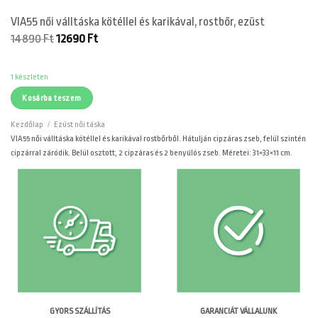
VIA55 női válltáska kötéllel és karikával, rostbőr, ezüst
Original
Current
14890
Ft
12690
Ft
price
price
was:
is:
14890 Ft.
12690 Ft.
1 készleten
Kosárba teszem
Kezdőlap
/
Ezüst női táska
VIA55 női válltáska kötéllel és karikával rostbőrből. Hátulján cipzáras zseb, felül szintén
cipzárral záródik. Belül osztott, 2 cipzáras és 2 benyúlós zseb. Méretei: 31×33×11 cm.
GARANCIÁT VÁLLALUNK
GYORS SZÁLLÍTÁS