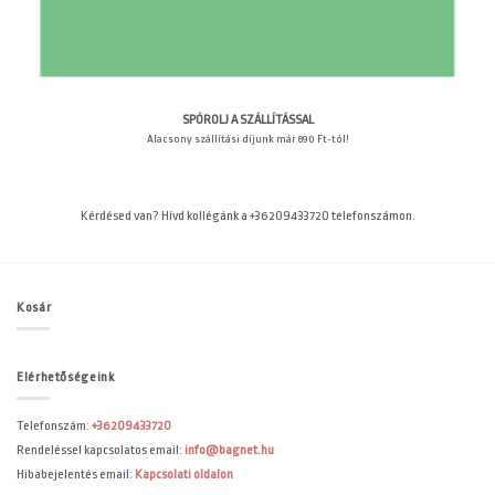
SPÓROLJ A SZÁLLÍTÁSSAL
Alacsony szállítási díjunk már 890 Ft-tól!
Kérdésed van? Hívd kollégánk a +36209433720 telefonszámon.
Kosár
Elérhetőségeink
Telefonszám:
+36209433720
Rendeléssel kapcsolatos email:
info@bagnet.hu
Hibabejelentés email:
Kapcsolati oldalon