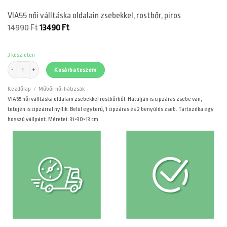
VIA55 női válltáska oldalain zsebekkel, rostbőr, piros
Original
Current
14990
Ft
13490
Ft
price
price
was:
is:
14990 Ft.
13490 Ft.
3 készleten
VIA55 női válltáska oldalain zsebekkel, rostbőr, piros mennyiség
Kosárba teszem
Kezdőlap
/
Műbőr női hátizsák
VIA55 női válltáska oldalain zsebekkel rostbőrből. Hátulján is cipzáras zsebe van,
tetején is cipzárral nyílik. Belül egyterű, 1 cipzáras és 2 benyúlós zseb. Tartozéka egy
hosszú vállpánt. Méretei: 31×30×13 cm.