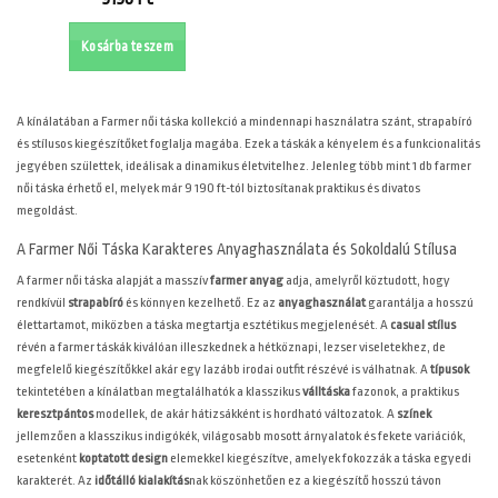
Kosárba teszem
A
kínálatában a Farmer női táska kollekció a mindennapi használatra szánt, strapabíró
és stílusos kiegészítőket foglalja magába. Ezek a táskák a kényelem és a funkcionalitás
jegyében születtek, ideálisak a dinamikus életvitelhez. Jelenleg több mint 1 db farmer
női táska érhető el, melyek már 9 190 ft-tól biztosítanak praktikus és divatos
megoldást.
A Farmer Női Táska Karakteres Anyaghasználata és Sokoldalú Stílusa
A farmer női táska alapját a masszív
farmer anyag
adja, amelyről köztudott, hogy
rendkívül
strapabíró
és könnyen kezelhető. Ez az
anyaghasználat
garantálja a hosszú
élettartamot, miközben a táska megtartja esztétikus megjelenését. A
casual stílus
révén a farmer táskák kiválóan illeszkednek a hétköznapi, lezser viseletekhez, de
megfelelő kiegészítőkkel akár egy lazább irodai outfit részévé is válhatnak. A
típusok
tekintetében a kínálatban megtalálhatók a klasszikus
válltáska
fazonok, a praktikus
keresztpántos
modellek, de akár hátizsákként is hordható változatok. A
színek
jellemzően a klasszikus indigókék, világosabb mosott árnyalatok és fekete variációk,
esetenként
koptatott design
elemekkel kiegészítve, amelyek fokozzák a táska egyedi
karakterét. Az
időtálló kialakítás
nak köszönhetően ez a kiegészítő hosszú távon