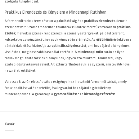
szolgálja tulajdonosát.
Praktikus Elrendezés és Kényelem a Mindennapi Rutinban
A farmer női táskák tervezésekor a
pakolhatóság
és a
praktikus elrendezés
kiemelt
szempont volt. Számos modellben találhatók különféle méretű és záródású
praktikus
zsebek
, melyek segítenek rendszerezni a személyes tárgyakat, például telefont,
kulcsokat vagy pénztárcát, így azok könnyedén elérhetők. Az
ergonómia
érdekében a
pántok kialakítása biztosítja az
optimális súlyelosztás
t, ami hozzájárul a kényelmes
viseléshez, még hosszabb használat esetén is. A
mindennapi rutin
során az ilyen
táskák megbízható társnak bizonyulnak, legyen szó munkáról, tanulásról, vagy
szabadidős tevékenységekről. A tisztán tarthatóságuk is egyszerű, ami tovább növeli
használati értéküket.
Válassza ki az Ön életstílusához és igényeihez illeszkedő farmer női táskát, amely
funkcionalitásával és esztétikájával egyaránt hozzájárul a gördülékeny
mindennapokhoz. A
garantálja a
gyors szállítást
és a
biztonságos fizetést
.
Kosár