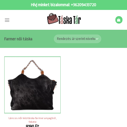
Skip
Hívj minket bizalommal:
+36209433720
to
content
Farmer női táska
Láncos női kézitáska farmer anyagból,
fekete
9190
Ft