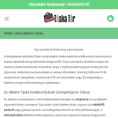
Skip
Hívj minket bizalommal:
+36209433720
to
content
Púder színű alkalmi táska
Egy termék se felelt meg a keresésnek.
A
kínálatában található Púder színű alkalmi táska modellek a kifinomult események és
ünnepi alkalmak elengedhetetlen kiegészítői. Ezek a darabok a diszkrét eleganciát
ötvözik a funkcionalitással, biztosítva, hogy a legfontosabb tárgyak mindig kéznél
legyenek, miközben harmonizálnak az ünnepi öltözékkel. Jelenleg több mint 0 db
modell közül válogathat, melyek már 0 ft-tól elérhetőek, hogy Ön megtalálja a
tökéletes kiegészítőt különleges alkalmakra.
Az Alkalmi Táska Kiválasztásának Szempontjai és Stílusa
Az alkalmi eseményekre szánt táskák kiválasztásakor az
elegancia
és a praktikum
egyaránt fontos szempont. Egy púder színű alkalmi táska, legyen szó
esküvőről
,
partyról
vagy gálavacsoráról, visszafogottan kiemeli az öltözék finomságát. A
letisztult stílus
időtálló értéket képvisel, amely hozzájárul az ünnepi megjelenés