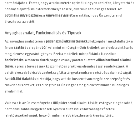
harmóniájához. Fontos, hogy a táska mérete optimális legyen a telefon, kártyatartó és
néhány alapvető sminktermék elhelyezésére, elkerülve a felesleges terhet. Az
optimális súlyelosztás
és a
kényelmes viselet
garantálja, hogy Ön gondtalanul
élvezhesse az estét.
Anyaghasználat, Funkcionalitás és Típusok
Az anyaghasználat terén a
púder színű alkalmi táskák
kollekciójában megtalálhatók a
finom
szatén
és elegáns
bőr
, valamint minőségi műbőr kivitelek, amelyek tapintása és
megjelenése egyaránt igényes. Ezek a modellek, mint például a klasszikus
borítéktáska
, a modern
clutch
, vagy a vékony pánttal ellátott
vállon hordható alkalmi
táska
, a precíz tervezésnek köszönhetően praktikus elrendezéssel rendelkeznek. A
belső rekeszek és kisebb zsebek segítik a tárgyak rendszerezését és pakolhatóságát.
Az
időtálló kialakítás
biztosítja, hogy a táska hosszú távon megőrizze szépségét és
funkcionális értékét, ezzel segítve az Ön elegáns megjelenését minden különleges
alkalommal.
Válassza ki az Ön eseményéhez illő púder színű alkalmi táskát, és tegye elegánsabbá,
harmonikusabbá megjelenését! Gyors szállítással és biztonságos fizetési
lehetőségekkel várjuk, hogy Ön mihamarabb élvezhesse új kiegészítőjét.