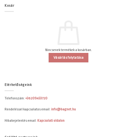
Kosár
Nincsenek termékek a kosárban.
Vásárlás folytatása
Elérhetőségeink
Telefonszám:
+36209433720
Rendeléssel kapcsolatos email:
info@bagnet.hu
Hibabejelentés email:
Kapcsolati oldalon