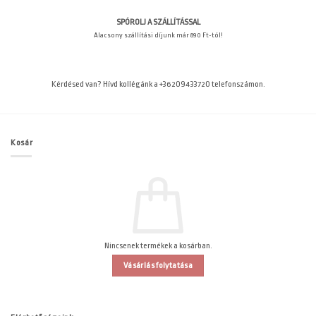
SPÓROLJ A SZÁLLÍTÁSSAL
Alacsony szállítási díjunk már 890 Ft-tól!
Kérdésed van? Hívd kollégánk a +36209433720 telefonszámon.
Kosár
Nincsenek termékek a kosárban.
Vásárlás folytatása