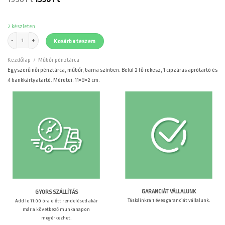
price
price
was:
is:
1990 Ft.
1590 Ft.
2 készleten
Egyszerű női pénztárca, műbőr, barna mennyiség
Kosárba teszem
Kezdőlap
/
Műbőr pénztárca
Egyszerű női pénztárca, műbőr, barna színben. Belül 2 fő rekesz, 1 cipzáras aprótartó és
4 bankkártyatartó. Méretei: 11×9×2 cm.
GARANCIÁT VÁLLALUNK
GYORS SZÁLLÍTÁS
Táskáinkra 1 éves garanciát vállalunk.
Add le 11:00 óra előtt rendelésed akár
már a következő munkanapon
megérkezhet.