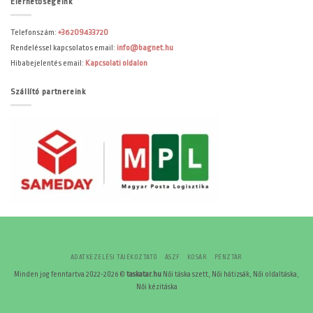
Elérhetőségeink
Telefonszám:
+36209433720
Rendeléssel kapcsolatos email:
info@bagnet.hu
Hibabejelentés email:
Kapcsolati oldalon
Szállító partnereink
ADATKEZELÉSI TÁJÉKOZTATÓ
ÁSZF
KOSÁR
PÉNZTÁR
Minden jog fenntartva 2022-2026 ©
taskatar.hu
Női táska szett, Női hátizsák, Női oldaltáska,
Női kézitáska