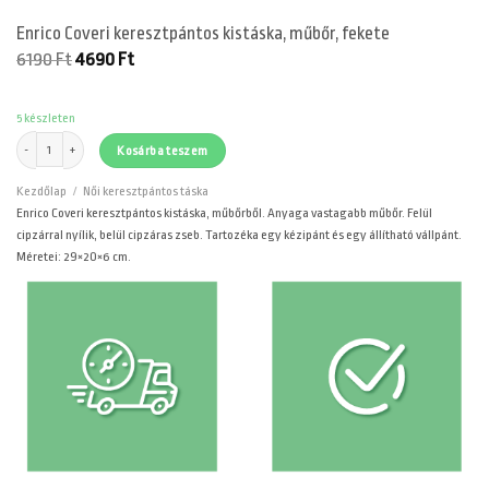
Enrico Coveri keresztpántos kistáska, műbőr, fekete
Original
Current
6190
Ft
4690
Ft
price
price
was:
is:
6190 Ft.
4690 Ft.
5 készleten
Enrico Coveri keresztpántos kistáska, műbőr, fekete mennyiség
Kosárba teszem
Kezdőlap
/
Női keresztpántos táska
Enrico Coveri keresztpántos kistáska, műbőrből. Anyaga vastagabb műbőr. Felül
cipzárral nyílik, belül cipzáras zseb. Tartozéka egy kézipánt és egy állítható vállpánt.
Méretei: 29×20×6 cm.