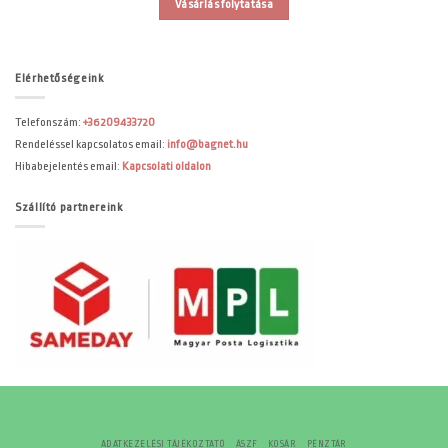
Vásárlás folytatása
Elérhetőségeink
Telefonszám:
+36209433720
Rendeléssel kapcsolatos email:
info@bagnet.hu
Hibabejelentés email:
Kapcsolati oldalon
Szállító partnereink
ADATKEZELÉSI TÁJÉKOZTATÓ
ÁSZF
KOSÁR
PÉNZTÁR