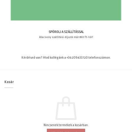
SPÓROLJ A SZÁLLÍTÁSSAL
Alacsony szállítási díjunk már 890 Ft-tól!
Kérdésed van? Hívd kollégánk a +36209433720 telefonszámon.
Kosár
Nincsenek termékek a kosárban.