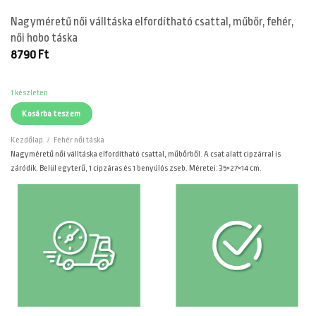
Nagyméretű női válltáska elfordítható csattal, műbőr, fehér,
női hobo táska
8790
Ft
1 készleten
Kosárba teszem
Kezdőlap
/
Fehér női táska
Nagyméretű női válltáska elfordítható csattal, műbőrből. A csat alatt cipzárral is
záródik. Belül egyterű, 1 cipzáras és 1 benyúlós zseb. Méretei: 35×27×14 cm.