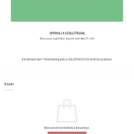
SPÓROLJ A SZÁLLÍTÁSSAL
Alacsony szállítási díjunk már 890 Ft-tól!
Kérdésed van? Hívd kollégánk a +36209433720 telefonszámon.
Kosár
Nincsenek termékek a kosárban.