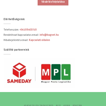
Vásárlás folytatása
Elérhetőségeink
Telefonszám:
+36209433720
Rendeléssel kapcsolatos email:
info@bagnet.hu
Hibabejelentés email:
Kapcsolati oldalon
Szállító partnereink
ADATKEZELÉSI TÁJÉKOZTATÓ
ÁSZF
KOSÁR
PÉNZTÁR