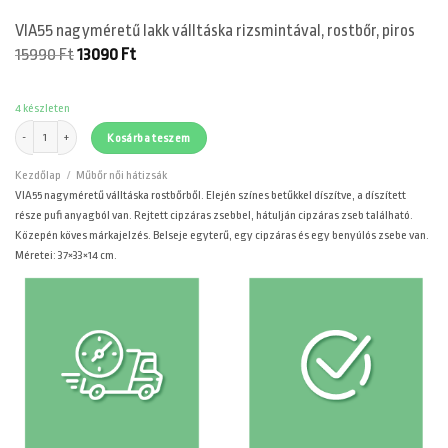
VIA55 nagyméretű lakk válltáska rizsmintával, rostbőr, piros
Original
Current
15990
Ft
13090
Ft
price
price
was:
is:
15990 Ft.
13090 Ft.
4 készleten
VIA55 nagyméretű lakk válltáska rizsmintával, rostbőr, piros mennyiség
Kosárba teszem
Kezdőlap
/
Műbőr női hátizsák
VIA55 nagyméretű válltáska rostbőrből. Elején színes betűkkel díszítve, a díszített
része pufi anyagból van. Rejtett cipzáras zsebbel, hátulján cipzáras zseb található.
Közepén köves márkajelzés. Belseje egyterű, egy cipzáras és egy benyúlós zsebe van.
Méretei: 37×33×14 cm.