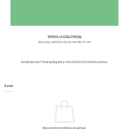
SPÓROLJ A SZÁLLÍTÁSSAL
Alacsony szállítási díjunk már 890 Ft-tól!
Kérdésed van? Hívd kollégánk a +36209433720 telefonszámon.
Kosár
Nincsenek termékek a kosárban.