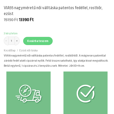
VIA55 nagyméretű női válltáska patentos fedéllel, rostbőr,
ezüst
Original
Current
15190
Ft
13390
Ft
price
price
was:
is:
15190 Ft.
13390 Ft.
3 készleten
VIA55 nagyméretű női válltáska patentos fedéllel, rostbőr, ezüst mennyiség
Kosárba teszem
Kezdőlap
/
Ezüst női táska
VIA55 nagyméretű női válltáska patentos fedéllel, rostbőrből. A mágneses patenttal
záródó fedél alatt cipzárral nyílik. Felül összecsatolható, így alakja kissé megváltozik.
Belül egyterű, 1 cipzáras és 2 benyúlós zseb. Méretei: 28×30×15 cm.