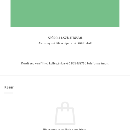
SPÓROLJ A SZÁLLÍTÁSSAL
Alacsony szállítási díjunk már 890 Ft-tól!
Kérdésed van? Hívd kollégánk a +36209433720 telefonszámon.
Kosár
Nincsenek termékek a kosárban.