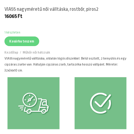
VIA55 nagyméretű női válltáska, rostbőr, piros2
16065
Ft
1 készleten
Kosárba teszem
Kezdőlap
/
Műbőr női hátizsák
VIA55 nagyméretű válltáska, oldalán lógós díszekkel. Belül osztott, 2 benyúlós és egy
cipzáras zsebe van. Hátulján cipzáras zseb, tartozéka hosszú vállpánt. Méretei:
32x34x10 cm.