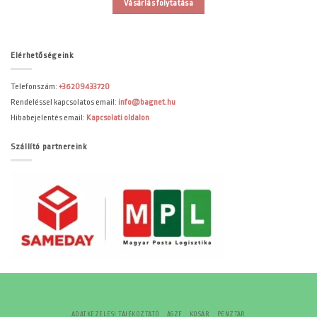
Vásárlás folytatása
Elérhetőségeink
Telefonszám:
+36209433720
Rendeléssel kapcsolatos email:
info@bagnet.hu
Hibabejelentés email:
Kapcsolati oldalon
Szállító partnereink
ADATKEZELÉSI TÁJÉKOZTATÓ
ÁSZF
KOSÁR
PÉNZTÁR