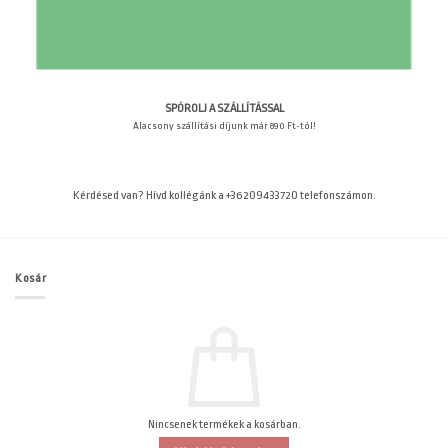
SPÓROLJ A SZÁLLÍTÁSSAL
Alacsony szállítási díjunk már 890 Ft-tól!
Kérdésed van? Hívd kollégánk a +36209433720 telefonszámon.
Kosár
Nincsenek termékek a kosárban.