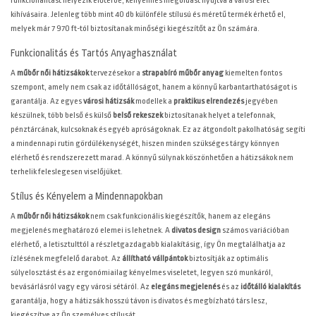
kihívásaira. Jelenleg több mint 40 db különféle stílusú és méretű termék érhető el,
melyek már 7 970 ft-tól biztosítanak minőségi kiegészítőt az Ön számára.
Funkcionalitás és Tartós Anyaghasználat
A
műbőr női hátizsákok
tervezésekor a
strapabíró műbőr anyag
kiemelten fontos
szempont, amely nem csak az időtállóságot, hanem a könnyű karbantarthatóságot is
garantálja. Az egyes
városi hátizsák
modellek a
praktikus elrendezés
jegyében
készülnek, több belső és külső
belső rekeszek
biztosítanak helyet a telefonnak,
pénztárcának, kulcsoknak és egyéb apróságoknak. Ez az átgondolt pakolhatóság segíti
a mindennapi rutin gördülékenységét, hiszen minden szükséges tárgy könnyen
elérhető és rendszerezett marad. A könnyű súlynak köszönhetően a hátizsákok nem
terhelik feleslegesen viselőjüket.
Stílus és Kényelem a Mindennapokban
A
műbőr női hátizsákok
nem csak funkcionális kiegészítők, hanem az elegáns
megjelenés meghatározó elemei is lehetnek. A
divatos design
számos variációban
elérhető, a letisztulttól a részletgazdagabb kialakításig, így Ön megtalálhatja az
ízlésének megfelelő darabot. Az
állítható vállpántok
biztosítják az optimális
súlyelosztást és az ergonómiailag kényelmes viseletet, legyen szó munkáról,
bevásárlásról vagy egy városi sétáról. Az
elegáns megjelenés
és az
időtálló kialakítás
garantálja, hogy a hátizsák hosszú távon is divatos és megbízható társ lesz,
kiegészítve az Ön személyes stílusát.