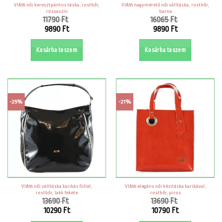
VIA55 női keresztpántos táska, rostbőr,
VIA55 nagyméretű női válltáska, rostbőr,
rózsaszín
barna
11790
Ft
16065
Ft
Original
Original
9890
Ft
9890
Ft
price
price
Current
Current
was:
was:
price
price
Kosárba teszem
Kosárba teszem
11790 Ft.
16065 Ft.
is:
is:
9890 Ft.
9890 Ft.
-25%
-21%
VIA55 női válltáska karikás füllel,
VIA55 elegáns női kézitáska karikával,
rostbőr, lakk fekete
rostbőr, piros
13690
Ft
13690
Ft
Original
Original
10290
Ft
10790
Ft
price
price
Current
Current