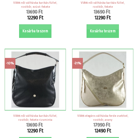
VIA55 női válltáska karikás füllel,
VIA55 női válltáska karikás füllel,
rostbőr, ezüst-fekete
rostbőr, fekete
13690
Ft
13690
Ft
Original
Original
12290
Ft
12290
Ft
price
price
Current
Current
was:
was:
price
price
Kosárba teszem
Kosárba teszem
13690 Ft.
13690 Ft.
is:
is:
12290 Ft.
12290 Ft.
-10%
-31%
VIA55 női válltáska karikás füllel,
VIA55 elegáns válltáska ferde zsebbel,
rostbőr, fekete rizsminta
rostbőr, arany
13690
Ft
17990
Ft
Original
Original
12290
Ft
12490
Ft
price
price
Current
Current