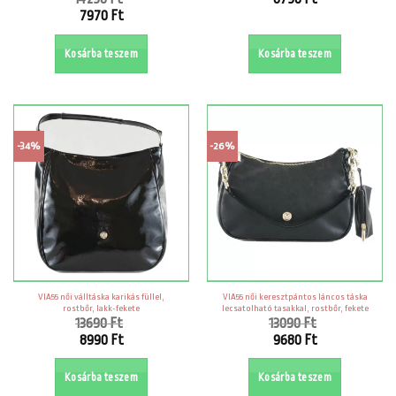
Original
7970
Ft
price
Current
was:
price
Kosárba teszem
Kosárba teszem
14290 Ft.
is:
7970 Ft.
-34%
-26%
VIA55 női válltáska karikás füllel,
VIA55 női keresztpántos láncos táska
rostbőr, lakk-fekete
lecsatolható tasakkal, rostbőr, fekete
13690
Ft
13090
Ft
Original
Original
8990
Ft
9680
Ft
price
price
Current
Current
was:
was:
price
price
Kosárba teszem
Kosárba teszem
13690 Ft.
13090 Ft.
is:
is: