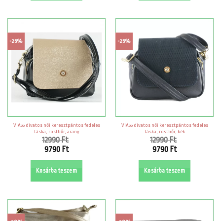
8990 Ft.
9680 Ft.
-25%
-25%
VIA55 divatos női keresztpántos fedeles
VIA55 divatos női keresztpántos fedeles
táska, rostbőr, arany
táska, rostbőr, kék
12990
Ft
12990
Ft
Original
Original
9790
Ft
9790
Ft
price
price
Current
Current
was:
was:
price
price
Kosárba teszem
Kosárba teszem
12990 Ft.
12990 Ft.
is:
is:
9790 Ft.
9790 Ft.