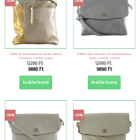
-20%
-20%
VIA55 női keresztpántos táska szőttes
VIA55 tripla rekeszes női keresztpántos
mintával, rostbőr, arany
táska, rostbőr, szürke
12290
Ft
12390
Ft
Original
Original
9880
Ft
9890
Ft
price
price
Current
Current
was:
was:
price
price
Kosárba teszem
Kosárba teszem
12290 Ft.
12390 Ft.
is:
is:
9880 Ft.
9890 Ft.
-20%
-20%