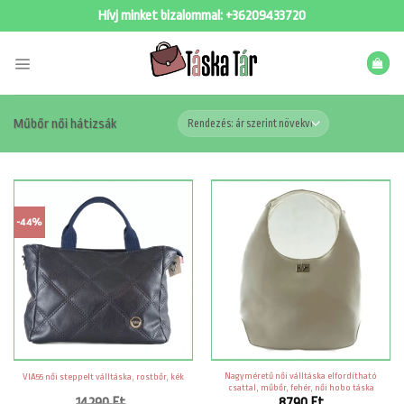
Skip
Hívj minket bizalommal:
+36209433720
to
content
Műbőr női hátizsák
-44%
Nagyméretű női válltáska elfordítható
VIA55 női steppelt válltáska, rostbőr, kék
csattal, műbőr, fehér, női hobo táska
14290
Ft
8790
Ft