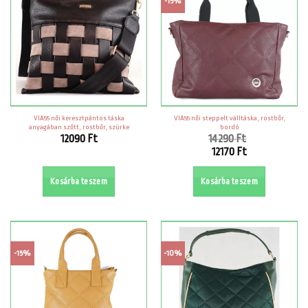
-15%
VIA55 női keresztpántos táska
VIA55 női steppelt válltáska, rostbőr,
anyagában szőtt, rostbőr, szürke
bordó
12090
Ft
14290
Ft
Original
12170
Ft
price
Current
was:
price
Kosárba teszem
Kosárba teszem
14290 Ft.
is:
12170 Ft.
-15%
-10%