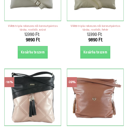
VIA55 tripla rekeszes női keresztpántos
VIA55 tripla rekeszes női keresztpántos
táska, rostbőr, ezüst
táska, rostbőr, fehér
12390
Ft
12390
Ft
Original
Original
9890
Ft
9890
Ft
price
price
Current
Current
was:
was:
price
price
Kosárba teszem
Kosárba teszem
12390 Ft.
12390 Ft.
is:
is:
9890 Ft.
9890 Ft.
-16%
-38%