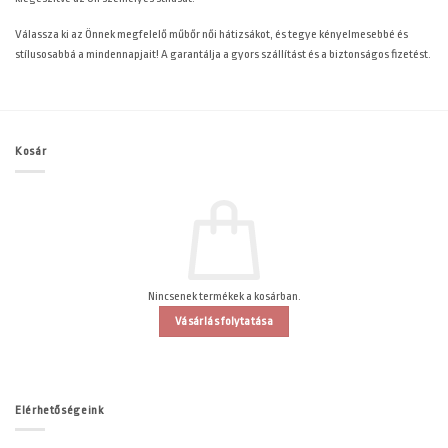
Válassza ki az Önnek megfelelő műbőr női hátizsákot, és tegye kényelmesebbé és
stílusosabbá a mindennapjait! A
garantálja a gyors szállítást és a biztonságos fizetést.
Kosár
Nincsenek termékek a kosárban.
Vásárlás folytatása
Elérhetőségeink