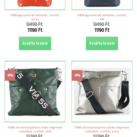
VIA55 egyszerű női válltáska, rostbőr,
VIA55 egyszerű női válltáska, rostbőr,
piros
kék
13490
Ft
13490
Ft
Original
Original
11190
Ft
11190
Ft
price
price
Current
Current
was:
was:
price
price
Kosárba teszem
Kosárba teszem
13490 Ft.
13490 Ft.
is:
is:
11190 Ft.
11190 Ft.
-8%
-8%
VIA55 női keresztpántos táska mágneses
VIA55 női keresztpántos táska mágneses
zsebekkel, rostbőr, zöld
zsebekkel, rostbőr, ezüst
12790
Ft
12790
Ft