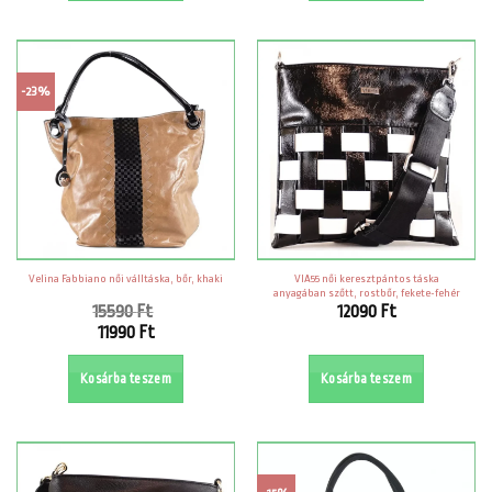
11790 Ft.
11790 Ft.
-23%
VIA55 női keresztpántos táska
Velina Fabbiano női válltáska, bőr, khaki
anyagában szőtt, rostbőr, fekete-fehér
15590
Ft
12090
Ft
Original
11990
Ft
price
Current
was:
price
Kosárba teszem
Kosárba teszem
15590 Ft.
is:
11990 Ft.