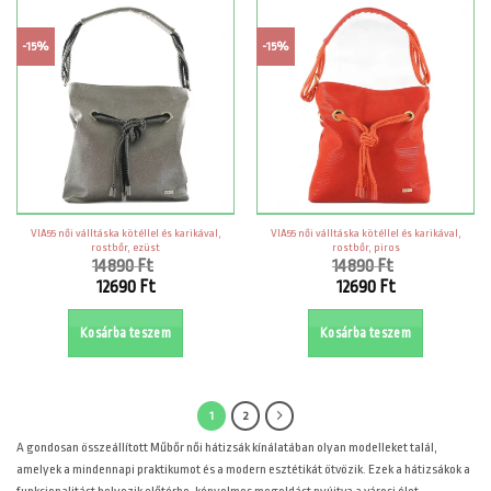
-15%
-15%
VIA55 női válltáska kötéllel és karikával,
VIA55 női válltáska kötéllel és karikával,
rostbőr, ezüst
rostbőr, piros
14890
Ft
14890
Ft
Original
Original
12690
Ft
12690
Ft
price
price
Current
Current
was:
was:
price
price
Kosárba teszem
Kosárba teszem
14890 Ft.
14890 Ft.
is:
is:
12690 Ft.
12690 Ft.
1
2
A
gondosan összeállított Műbőr női hátizsák kínálatában olyan modelleket talál,
amelyek a mindennapi praktikumot és a modern esztétikát ötvözik. Ezek a hátizsákok a
funkcionalitást helyezik előtérbe, kényelmes megoldást nyújtva a városi élet