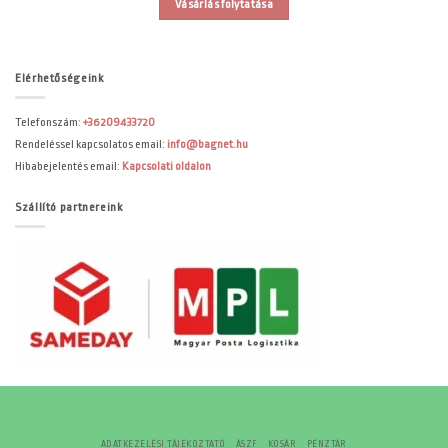
Vásárlás folytatása
Elérhetőségeink
Telefonszám:
+36209433720
Rendeléssel kapcsolatos email:
info@bagnet.hu
Hibabejelentés email:
Kapcsolati oldalon
Szállító partnereink
ADATKEZELÉSI TÁJÉKOZTATÓ
ÁSZF
KOSÁR
PÉNZTÁR