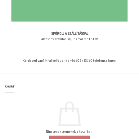
SPÓROLJ A SZÁLLÍTÁSSAL
Alacsony szállítási díjunk már 890 Ft-tól!
Kérdésed van? Hívd kollégánk a +36209433720 telefonszámon.
Kosár
Nincsenek termékek a kosárban.