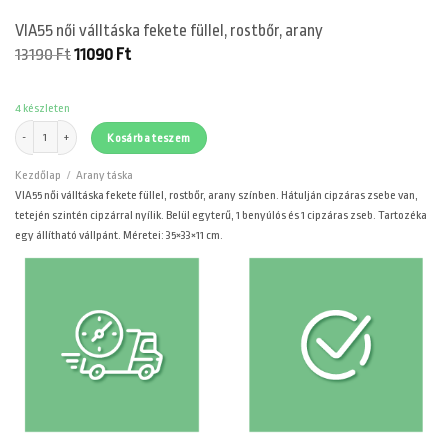
VIA55 női válltáska fekete füllel, rostbőr, arany
Original
Current
13190
Ft
11090
Ft
price
price
was:
is:
13190 Ft.
11090 Ft.
4 készleten
VIA55 női válltáska fekete füllel, rostbőr, arany mennyiség
Kosárba teszem
Kezdőlap
/
Arany táska
VIA55 női válltáska fekete füllel, rostbőr, arany színben. Hátulján cipzáras zsebe van,
tetején szintén cipzárral nyílik. Belül egyterű, 1 benyúlós és 1 cipzáras zseb. Tartozéka
egy állítható vállpánt. Méretei: 35×33×11 cm.