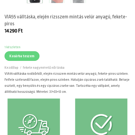
VIA55 válltáska, elején rizsszem mintás velúr anyagú, fekete-
piros
14290
Ft
1 készleten
Kosárba teszem
Kezdőlap
/
fekete nagyméretű női táska
VIA55 válltáska rostbőrből, elején rizsszem mintás velúr anyagú, fekete-piros színben.
Felfele szélesedő fazon, elején piros színben. Hátulján cipzáras zseb található. Belseje
osztott, egy benyúlós és egy cipzáras zsebe van. Tartozéka egy vállpánt, amely
állítható hosszúságú. Méretei: 37×33×13 cm.