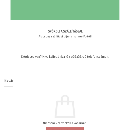
SPÓROLJ A SZÁLLÍTÁSSAL
Alacsony szállítási díjunk már 890 Ft-tól!
Kérdésed van? Hívd kollégánk a +36209433720 telefonszámon.
Kosár
Nincsenek termékek a kosárban.