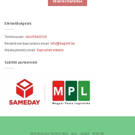
Vásárlás folytatása
Elérhetőségeink
Telefonszám:
+36209433720
Rendeléssel kapcsolatos email:
info@bagnet.hu
Hibabejelentés email:
Kapcsolati oldalon
Szállító partnereink
ADATKEZELÉSI TÁJÉKOZTATÓ
ÁSZF
KOSÁR
PÉNZTÁR