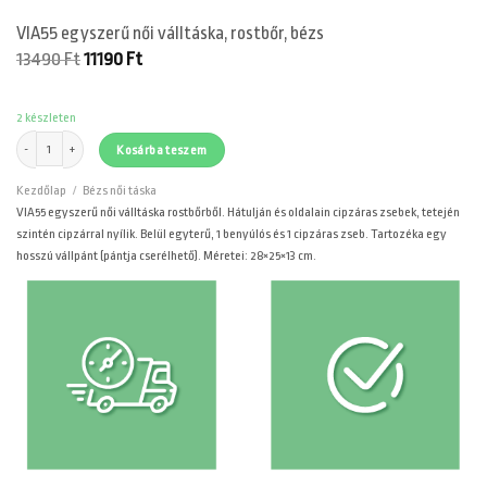
VIA55 egyszerű női válltáska, rostbőr, bézs
Original
Current
13490
Ft
11190
Ft
price
price
was:
is:
13490 Ft.
11190 Ft.
2 készleten
VIA55 egyszerű női válltáska, rostbőr, bézs mennyiség
Kosárba teszem
Kezdőlap
/
Bézs női táska
VIA55 egyszerű női válltáska rostbőrből. Hátulján és oldalain cipzáras zsebek, tetején
szintén cipzárral nyílik. Belül egyterű, 1 benyúlós és 1 cipzáras zseb. Tartozéka egy
hosszú vállpánt (pántja cserélhető). Méretei: 28×25×13 cm.